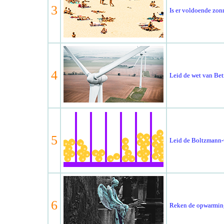
3
Is er voldoende zon
4
Leid de wet van Betz
5
Leid de Boltzmann-v
6
Reken de opwarming 