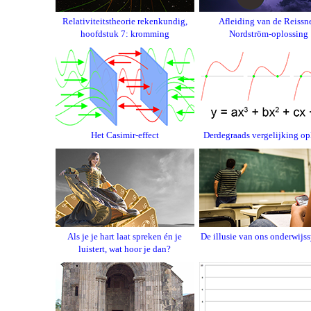
Relativiteitstheorie rekenkundig,
Afleiding van de Reissne
hoofdstuk 7: kromming
Nordström-oplossing
Het Casimir-effect
Derdegraads vergelijking op
Als je je hart laat spreken én je
De illusie van ons onderwijs
luistert, wat hoor je dan?