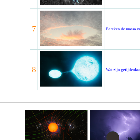
7
Bereken de massa va
8
Wat zijn getijdenkr