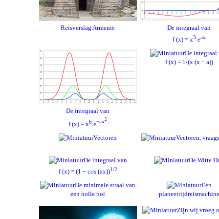
Reisverslag Armenië
De integraal van
3
ax
f (x) = x
e
De integraal
f (x) = 1/(x (x − a))
De integraal van
2
6
−ax
f (x) = x
e
Vectoren
Vectoren, vraag
De integraal van
De Witte D
1/2
f (x) = (1 − cos (ax))
De minimale straal van
Een
een holle bol
planeettijdreismachin
Zijn wij vroeg o