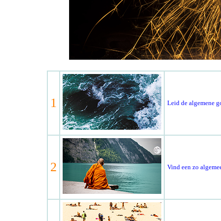
1
Leid de algemene go
2
Vind een zo algemee