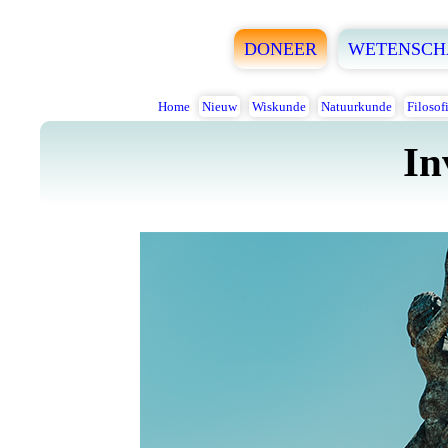
DONEER
WETENSCH
Home
Nieuw
Wiskunde
Natuurkunde
Filosof
In