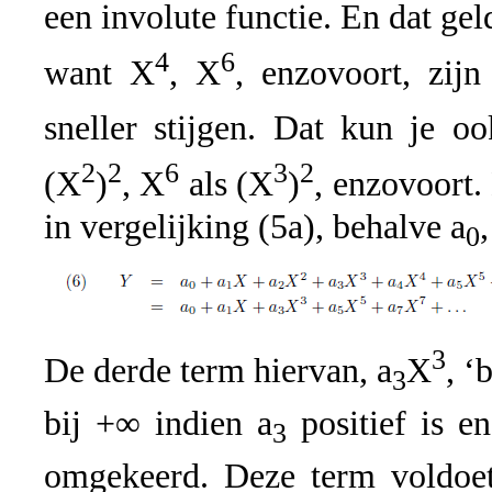
een involute functie. En dat ge
4
6
want X
, X
, enzovoort, zijn
sneller stijgen. Dat kun je o
2
2
6
3
2
(X
)
, X
als (X
)
, enzovoort.
in vergelijking (5a), behalve a
0
3
De derde term hiervan, a
X
, ‘
3
bij +∞ indien a
positief is e
3
omgekeerd. Deze term voldoet