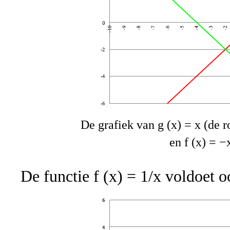
De grafiek van g (x) = x (de ro
en f (x) = −
De functie f (x) = 1/x voldoet o