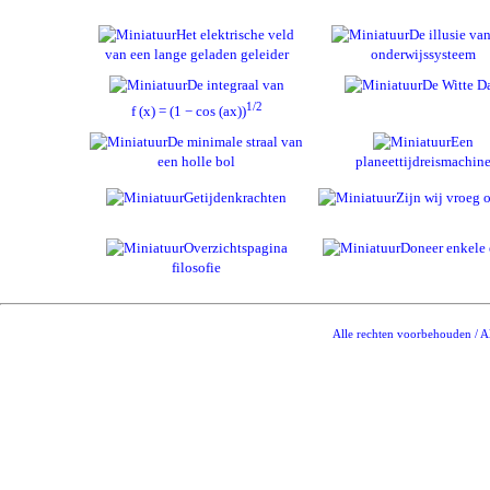
Het elektrische veld
De illusie va
van een lange geladen geleider
onderwijssysteem
De integraal van
De Witte D
1/2
f (x) = (1 − cos (ax))
De minimale straal van
Een
een holle bol
planeettijdreismachin
Getijdenkrachten
Zijn wij vroeg o
Overzichtspagina
Doneer enkele 
filosofie
Alle rechten voorbehouden / Al