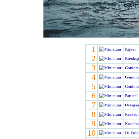
1
Kijken
2
Breuksp
3
Goniomet
4
Goniomet
5
Goniomet
6
Partieel
7
Overgaan
8
Reekson
9
Kwadrate
10
De Eule