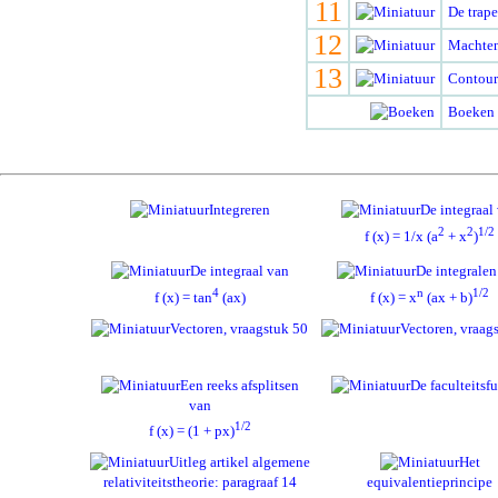
11
De trap
12
Machten
13
Contour
Boeken 
Integreren
De integraal
2
2
1/2
f (x) = 1/x (a
+ x
)
De integraal van
De integralen
4
n
1/2
f (x) = tan
(ax)
f (x) = x
(ax + b)
Vectoren, vraagstuk 50
Vectoren, vraag
Een reeks afsplitsen
De faculteitsf
van
1/2
f (x) = (1 + px)
Uitleg artikel algemene
Het
relativiteitstheorie: paragraaf 14
equivalentieprincipe