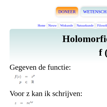
DONEER
WETENSCH
Home
Nieuw
Wiskunde
Natuurkunde
Filosof
Holomorfie
f 
Gegeven de functie:
Voor z kan ik schrijven: