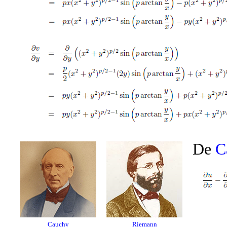
De
C
Cauchy
Riemann