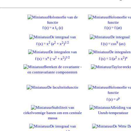
Holomorfie van de
Holomorfie v
functie
functie
f (z) = a f
(z)
f (z) = f (at)
1
De integraal van
De integraal
2
2
2
1/2
9
f (x) = x
(a
+ x
)
f (x) = cos
(ax)
De integralen van
De integralen
n
2
2
1/2
2
2
n
f (x) = x
(−a
+ x
)
f (x) = 1/(a
± x
)
Bereken de covariante -
Taylor-reek
en contravariante componenten
De faculteitsfunctie
Holomorfie v
functie
p
f (z) = z
Stabiliteit van
Afleiding va
cirkelvormige banen om een centrale
Unruh-temperatuur
massa
De integraal van
De Witte D