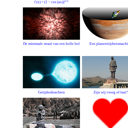
1/2
f (x) = (1 − cos (ax))
De minimale straal van een holle bol
Een planeettijdreismach
Getijdenkrachten
Zijn wij vroeg of laat?