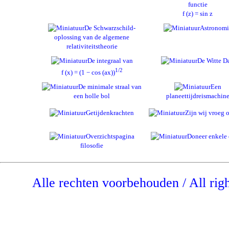
functie
f (z) = sin z
De Schwarzschild-
Astronomi
oplossing van de algemene
relativiteitstheorie
De integraal van
De Witte D
1/2
f (x) = (1 − cos (ax))
De minimale straal van
Een
een holle bol
planeettijdreismachin
Getijdenkrachten
Zijn wij vroeg o
Overzichtspagina
Doneer enkele 
filosofie
Alle rechten voorbehouden / All rig