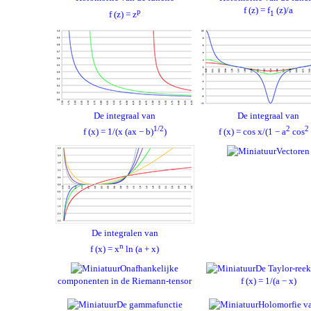
f (z) = f
(z)/a
p
f (z) = z
1
De integraal van
De integraal van
1/2
2
2
f (x) = 1/(x (ax − b)
)
f (x) = cos x/(1 − a
cos
Vectoren
De integralen van
n
f (x) = x
ln (a + x)
Onafhankelijke
De Taylor-reek
componenten in de Riemann-tensor
f (x) = 1/(a − x)
De gammafunctie
Holomorfie v