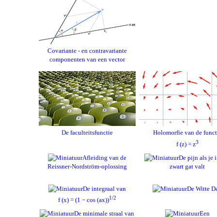
Covariante - en contravariante
componenten van een vector
De faculteitsfunctie
Holomorfie van de funct
3
f (z) = z
Afleiding van de
De pijn als je 
Reissner-Nordström-oplossing
zwart gat valt
De integraal van
De Witte D
1/2
f (x) = (1 − cos (ax))
De minimale straal van
Een