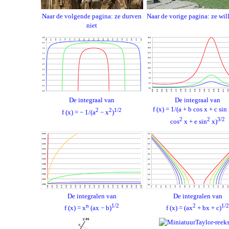
Naar de volgende pagina: ze durven
Naar de vorige pagina: ze wil
niet
De integraal van
De integraal van
f (x) = 1/(a + b cos x + c sin
2
2
1/2
f (x) = − 1/(a
− x
)
2
2
3/2
cos
x + e sin
x)
De integralen van
De integralen van
n
1/2
2
1/2
f (x) = x
(ax − b)
f (x) = (ax
+ bx + c)
Taylor-reek