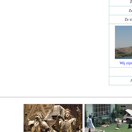
Z
Ze
Ze z
Wij zijn
A