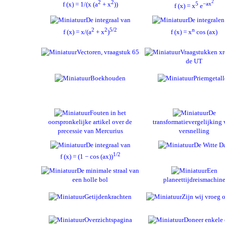
2
2
2
f (x) = 1/(x (a
+ x
))
5
−ax
f (x) = x
e
De integraal van
De integralen
2
2
5/2
n
f (x) = x/(a
+ x
)
f (x) = x
cos (ax)
Vectoren, vraagstuk 65
Vraagstukken xr
de UT
Boekhouden
Priemgetall
Fouten in het
De
oorspronkelijke artikel over de
transformatievergelijking 
precessie van Mercurius
versnelling
De integraal van
De Witte D
1/2
f (x) = (1 − cos (ax))
De minimale straal van
Een
een holle bol
planeettijdreismachin
Getijdenkrachten
Zijn wij vroeg o
Overzichtspagina
Doneer enkele 