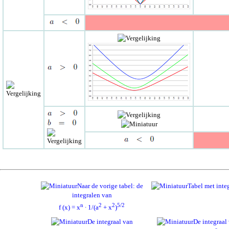
Naar de vorige tabel: de
Tabel met inte
integralen van
n
2
2
5/2
f (x) = x
∙ 1/(a
+ x
)
De integraal van
De integraal