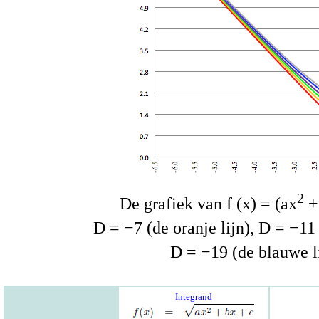
2
De grafiek van f (x) = (ax
+
D = −7 (de oranje lijn), D = −11 
D = −19 (de blauwe li
Integrand