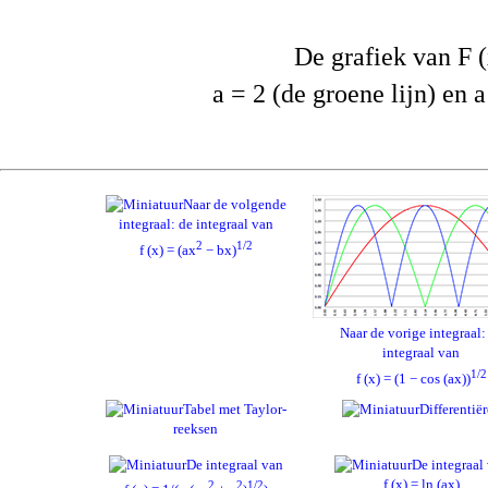
De grafiek van F (x
a = 2 (de groene lijn) en a
Naar de volgende
integraal: de integraal van
2
1/2
f (x) = (ax
− bx)
Naar de vorige integraal:
integraal van
1/2
f (x) = (1 − cos (ax))
Tabel met Taylor-
Differentië
reeksen
De integraal van
De integraal
f (x) = ln (ax)
2
2
1/2