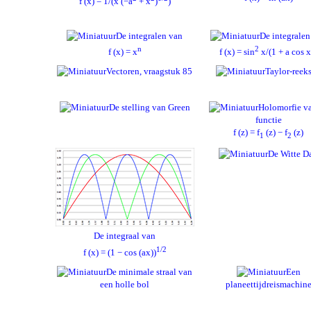
f (x) = 1/(x (−a
+ x
)
)
De integralen van
De integralen
n
2
f (x) = x
f (x) = sin
x/(1 + a cos x
Vectoren, vraagstuk 85
Taylor-reek
De stelling van Green
Holomorfie v
functie
f (z) = f
(z) − f
(z)
1
2
De Witte D
De integraal van
1/2
f (x) = (1 − cos (ax))
De minimale straal van
Een
een holle bol
planeettijdreismachin