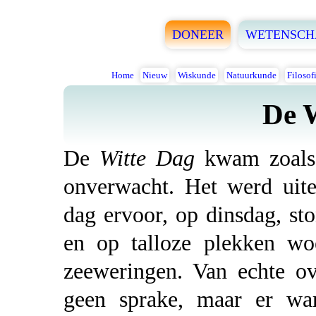
DONEER
WETENSCH
Home
Nieuw
Wiskunde
Natuurkunde
Filosof
De 
De
Witte Dag
kwam zoals 
onverwacht. Het werd uit
dag ervoor, op dinsdag, st
en op talloze plekken wo
zeeweringen. Van echte o
geen sprake, maar er war