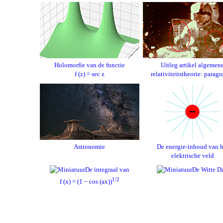
Holomorfie van de functie
Uitleg artikel algemen
f (z) = sec z
relativiteitstheorie: paragr
Astronomie
De energie-inhoud van h
elektrische veld
De integraal van
De Witte D
1/2
f (x) = (1 − cos (ax))