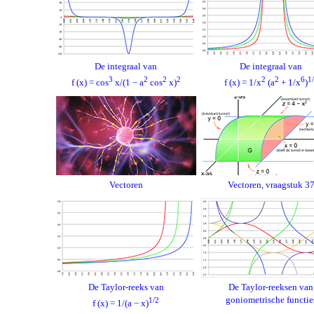
De integraal van
De integraal van
3
2
2
2
2
2
6
1
f (x) = cos
x/(1 − a
cos
x)
f (x) = 1/x
(a
+ 1/x
)
Vectoren
Vectoren, vraagstuk 3
De Taylor-reeks van
De Taylor-reeksen van
goniometrische functie
1/2
f (x) = 1/(a − x)