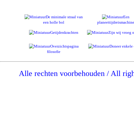
De minimale straal van
Een
een holle bol
planeettijdreismachin
Getijdenkrachten
Zijn wij vroeg o
Overzichtspagina
Doneer enkele 
filosofie
Alle rechten voorbehouden / All rig