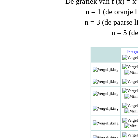
De grafiek van f (x) = x
n = 1 (de oranje l
n = 3 (de paarse l
n = 5 (de
Integr