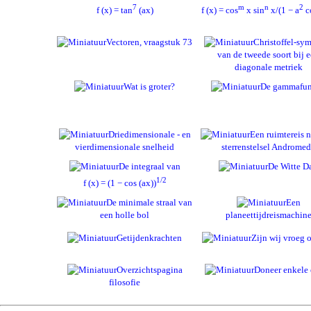
7
m
n
2
f (x) = tan
(ax)
f (x) = cos
x sin
x/(1 − a
c
Vectoren, vraagstuk 73
Christoffel-sy
van de tweede soort bij 
diagonale metriek
Wat is groter?
De gammafun
Driedimensionale - en
Een ruimtereis n
vierdimensionale snelheid
sterrenstelsel Androme
De integraal van
De Witte D
1/2
f (x) = (1 − cos (ax))
De minimale straal van
Een
een holle bol
planeettijdreismachin
Getijdenkrachten
Zijn wij vroeg o
Overzichtspagina
Doneer enkele 
filosofie