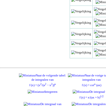
Naar de volgende tabel:
Naar de vorige t
de integralen van
integralen van
2
2
2
n
n
f (x) = (x
/(a
− x
))
f (x) = cot
(ax)
Integreren
De integraal
1/2
f (x) = x/(ax + b)
De integraal van
De integralen