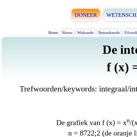
DONEER
WETENSCH
Home
Nieuw
Wiskunde
Natuurkunde
Filosof
De int
f (x) 
Trefwoorden/keywords: integraal/inte
n
De grafiek van f (x) = x
/(
n = 8722;2 (de oranje li