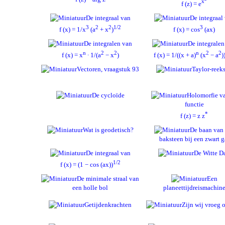
x
f (z) = e
De integraal van
De integraal
3
2
2
1/2
3
f (x) = 1/x
(a
+ x
)
f (x) = cos
(ax)
De integralen van
De integralen
n
2
2
n
2
2
f (x) = x
∙ 1/(a
− x
)
f (x) = 1/((x + a)
(x
− a
)
Vectoren, vraagstuk 93
Taylor-reek
De cycloïde
Holomorfie v
functie
*
f (z) = z z
Wat is geodetisch?
De baan van
baksteen bij een zwart g
De integraal van
De Witte D
1/2
f (x) = (1 − cos (ax))
De minimale straal van
Een
een holle bol
planeettijdreismachin
Getijdenkrachten
Zijn wij vroeg o