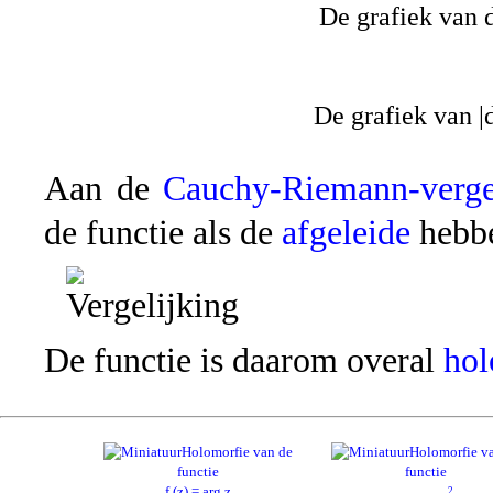
De grafiek van d
De grafiek van |d
Aan de
Cauchy-Riemann-verge
de functie als de
afgeleide
hebb
De functie is daarom overal
hol
Holomorfie van de
Holomorfie v
functie
functie
f (z) = arg z
2