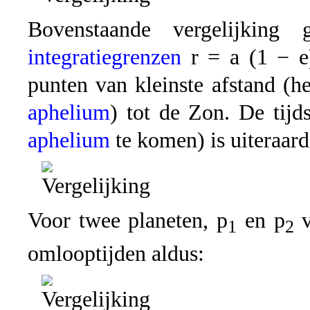
Bovenstaande vergelijkin
integratiegrenzen
r = a (1 − e
punten van kleinste afstand (h
aphelium
) tot de Zon. De tij
aphelium
te komen) is uiteraard
Voor twee planeten, p
en p
v
1
2
omlooptijden aldus: