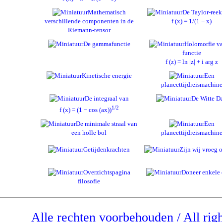
Mathematisch
De Taylor-reek
verschillende componenten in de
f (x) = 1/(1 − x)
Riemann-tensor
De gammafunctie
Holomorfie v
functie
f (z) = ln |z| + i arg z
Kinetische energie
Een
planeettijdreismachin
De integraal van
De Witte D
1/2
f (x) = (1 − cos (ax))
De minimale straal van
Een
een holle bol
planeettijdreismachin
Getijdenkrachten
Zijn wij vroeg o
Overzichtspagina
Doneer enkele 
filosofie
Alle rechten voorbehouden / All rig