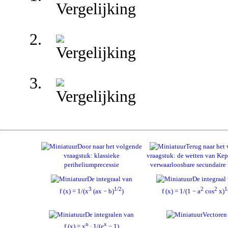
Door naar het volgende
Terug naar het 
vraagstuk: klassieke
vraagstuk: de wetten van Kep
periheliumprecessie
verwaarloosbare secundaire
De integraal van
De integraal
3
1/2
2
2
1
f (x) = 1/(x
(ax − b)
)
f (x) = 1/(1 − a
cos
x)
De integralen van
Vectoren
n
x
f (x) = x
∙ 1/(e
− 1)