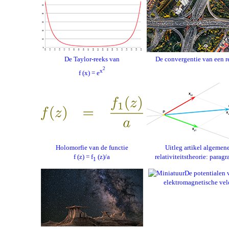
De Taylor-reeks van
De convergentie van een r
2
x
f (x) = e
Holomorfie van de functie
Uitleg artikel algemen
f (z) = f
(z)/a
relativiteitstheorie: paragr
1
De potentialen 
elektromagnetische vel