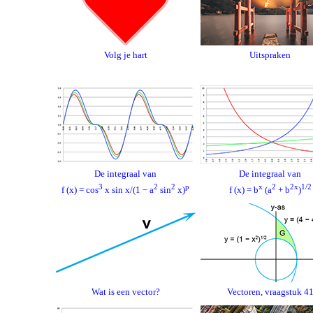
Volg je hart
Uitspraken
De integraal van
De integraal van
3
2
2
p
x
2
2x
1/2
f (x) = cos
x sin x/(1 − a
sin
x)
f (x) = b
(a
+ b
)
Wat is een vector?
Vectoren, vraagstuk 4