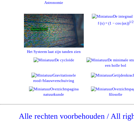
Astronomie
De integraal
1/2
f (x) = (1 − cos (ax))
Het Systeem laat zijn tanden zien
De cycloïde
De minimale str
een holle bol
Gravitationele
Getijdenkrac
rood-/blauwverschuiving
Overzichtspagina
Overzichtspa
natuurkunde
filosofie
Alle rechten voorbehouden / All rig