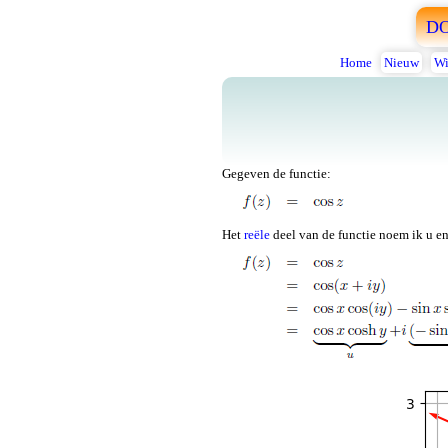
D
Home
Nieuw
Wi
Gegeven de functie:
Het
reële
deel van de functie noem ik u e