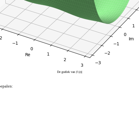
De grafiek van |f (z)|
epalen: