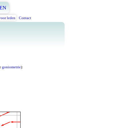
EN
voor leden
Contact
de
goniometrie
):