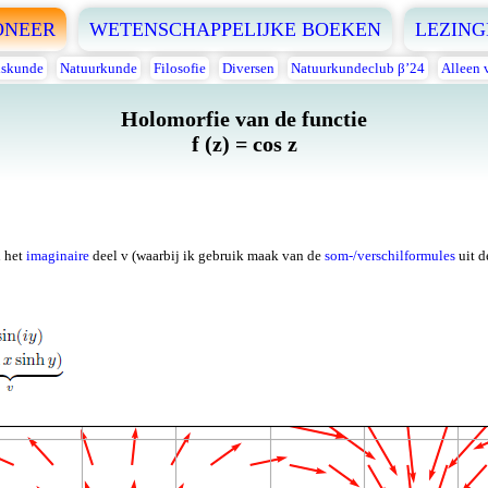
ONEER
WETENSCHAPPELIJKE BOEKEN
LEZING
skunde
Natuurkunde
Filosofie
Diversen
Natuurkundeclub β’24
Alleen 
Holomorfie van de functie
f (z) = cos z
n het
imaginaire
deel v (waarbij ik gebruik maak van de
som-/verschilformules
uit 