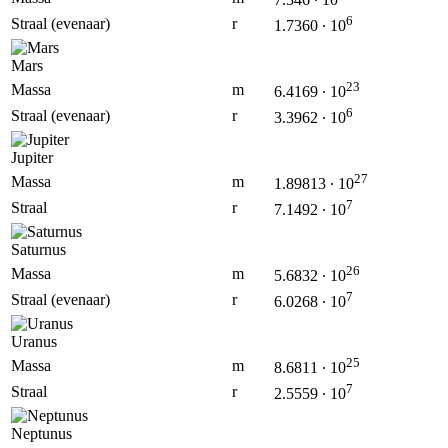
6
Straal (evenaar)
r
1.7360 ∙ 10
Mars
23
Massa
m
6.4169 ∙ 10
6
Straal (evenaar)
r
3.3962 ∙ 10
Jupiter
27
Massa
m
1.89813 ∙ 10
7
Straal
r
7.1492 ∙ 10
Saturnus
26
Massa
m
5.6832 ∙ 10
7
Straal (evenaar)
r
6.0268 ∙ 10
Uranus
25
Massa
m
8.6811 ∙ 10
7
Straal
r
2.5559 ∙ 10
Neptunus