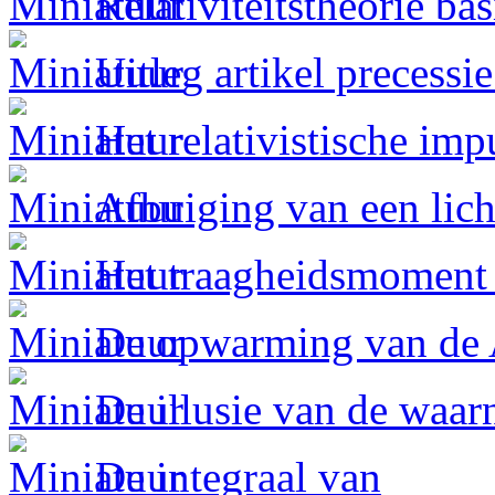
Relativiteitstheorie ba
Uitleg artikel precessi
Het relativistische im
Afbuiging van een licht
Het traagheidsmoment
De opwarming van de 
De illusie van de waa
De integraal van