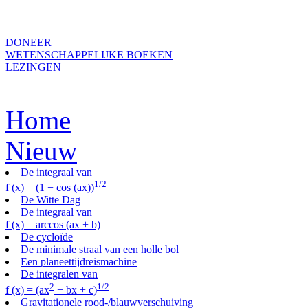
DONEER
WETENSCHAPPELIJKE BOEKEN
LEZINGEN
Home
Nieuw
De integraal van
1/2
f (x) = (1 − cos (ax))
De Witte Dag
De integraal van
f (x) = arccos (ax + b)
De cycloïde
De minimale straal van een holle bol
Een planeettijdreismachine
De integralen van
2
1/2
f (x) = (ax
+ bx + c)
Gravitationele rood-/blauwverschuiving