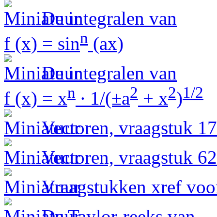
De integralen van
n
f (x) = sin
(ax)
De integralen van
n
2
2
1/2
f (x) = x
∙ 1/(±a
+ x
)
Vectoren, vraagstuk 17
Vectoren, vraagstuk 62
Vraagstukken xref voo
De Taylor-reeks van