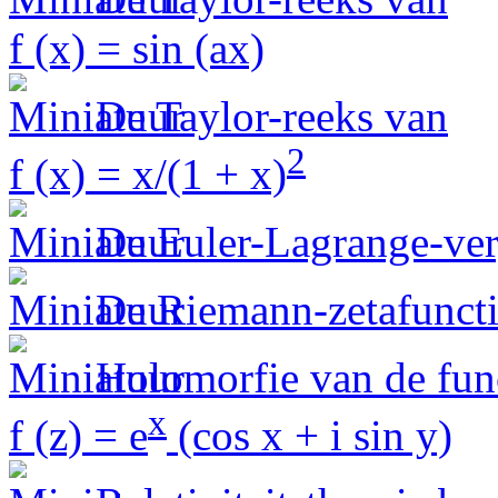
f (x) = sin (ax)
De Taylor-reeks van
2
f (x) = x/(1 + x)
De Euler-Lagrange-ver
De Riemann-zetafunct
Holomorfie van de fun
x
f (z) = e
(cos x + i sin y)