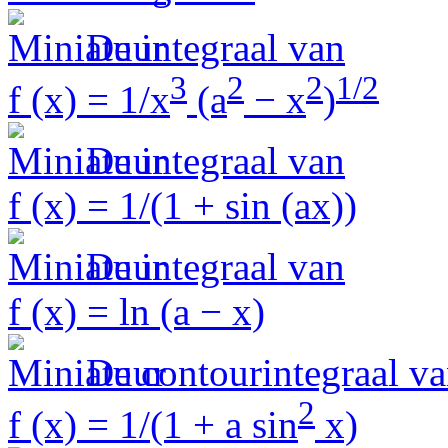
De integraal van
3
2
2
1/2
f (x) = 1/x
(a
− x
)
De integraal van
f (x) = 1/(1 + sin (ax))
De integraal van
f (x) = ln (a − x)
De contourintegraal v
2
f (x) = 1/(1 + a sin
x)