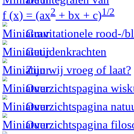
2
1/2
f (x) = (ax
+ bx + c)
Gravitationele rood-/
Getijdenkrachten
Zijn wij vroeg of laat?
Overzichtspagina wis
Overzichtspagina natu
Overzichtspagina filos