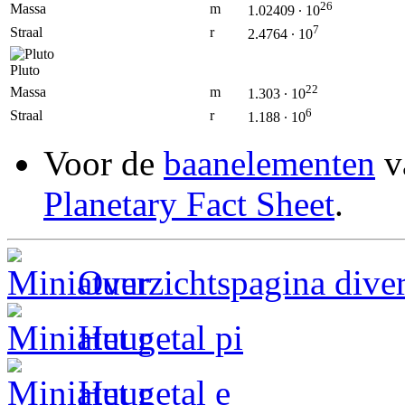
26
Massa
m
1.02409 ∙ 10
7
Straal
r
2.4764 ∙ 10
Pluto
22
Massa
m
1.303 ∙ 10
6
Straal
r
1.188 ∙ 10
Voor de
baanelementen
v
Planetary Fact Sheet
.
Overzichtspagina dive
Het getal pi
Het getal e