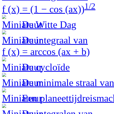
1/2
f (x) = (1 − cos (ax))
De Witte Dag
De integraal van
f (x) = arccos (ax + b)
De cycloïde
De minimale straal van
Een planeettijdreismac
De integralen van