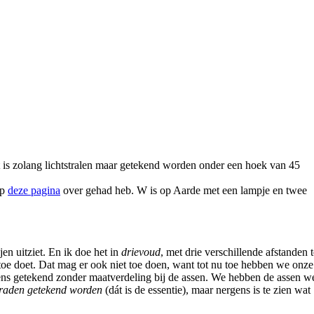
nt is zolang lichtstralen maar getekend worden onder een hoek van 45
op
deze pagina
over gehad heb. W is op Aarde met een lampje en twee
jen uitziet. En ik doe het in
drievoud
, met drie verschillende afstanden t
iet toe doet. Dat mag er ook niet toe doen, want tot nu toe hebben we onze
kens getekend zonder maatverdeling bij de assen. We hebben de assen w
 graden getekend worden
(dát is de essentie), maar nergens is te zien wat