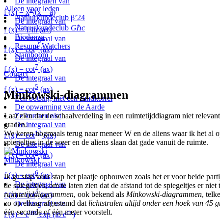
De integralen van
Alleen voor leden
n
f (x) = x
/(x − a)
Natuurkundeclub β’24
De integraal van
Natuurkundeclub
G
ℏ
c
f (x) = 1/ln (ax)
Biodanza
De integraal van
Resumé Watchers
9
f (x) = cot
(ax)
Stamboom
De integraal van
7
f (x) = cot
(ax)
Contact
De integraal van
5
f (x) = cot
(ax)
Minkowski-diagrammen
Een botsing met een zandkorrel
De opwarming van de Aarde
Ze kunnen niet
Laat zien dat de schaalverdeling in een ruimtetijddiagram niet releva
De integraal van
graden.
10
We keren nogmaals terug naar meneer W en de aliens waar ik het al 
f (x) = cot
(ax)
spiegeltjes in de weer en de aliens slaan dat gade vanuit de ruimte.
De integraal van
8
f (x) = cot
(ax)
Minkowski
De integraal van
6
f (x) = cot
(ax)
Ik ga stap voor stap het plaatje opbouwen zoals het er voor beide parti
De integraal van
de spiegeltjes, om te laten zien dat de afstand tot de spiegeltjes er n
4
ruimtetijddiagrammen
, ook bekend als
Minkowski-diagrammen
, tel
f (x) = cot
(ax)
zo op elkaar afgestemd dat
lichtstralen altijd onder een hoek van 45
De integraal van
één seconde of één meter voorstelt.
iax
cx
f (x) = e
exp (ib e
)