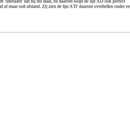
 ‘uiteraard’ dat hij stil staat, en daarom loopt de lijn AD ook perfect
ijd af maar
ook
afstand. Zij zien de lijn A'D' daarom overhellen onder e