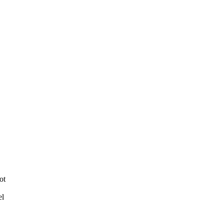
ot
el