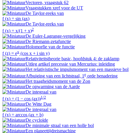
Vectoren, vraagstuk 62
Vraagstukken xref voor de UT
De Taylor-reeks van
f (x) = sin (ax)
De Taylor-reeks van
2
f (x) = x/(1 + x)
De Euler-Lagrange-vergelijking
De Riemann-zetafunctie
Holomorfie van de functie
x
f (z) = e
(cos x + i sin y)
Relativiteitstheorie basic, hoofdstuk 4: de zaklamp
Uitleg artikel precessie van Mercurius: inleiding
Het relativistische impulsmoment van een massieve bol
e
Afbuiging van een lichtstraal, 1
orde benadering
Het traagheidsmoment van de Zon
De opwarming van de Aarde
De integraal van
1/2
f (x) = (1 − cos (ax))
De Witte Dag
De integraal van
f (x) = arccos (ax + b)
De cycloïde
De minimale straal van een holle bol
Een planeettijdreismachine