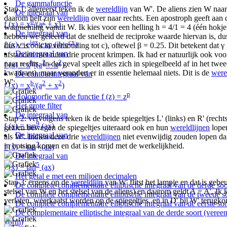
De gammafunctie
Stap 1: allereerst teken ik de
wereldlijn
van W'. De aliens zien W naar
De integraal van
daarom helt zijn
wereldlijn
over naar rechts. Een apostroph geeft aan 
b
2
f (x) = x
/(a
+ x)
waarneming vanuit W. Ik kies voor een helling h = 4/1 = 4 (één hokj
De integraal van
hebben we geleerd dat de snelheid de reciproke waarde hiervan is, dus
iax
cx
f (x) = e
exp (ib e
)
dus v is ook in verhouding tot c), oftewel β = 0.25. Dit betekent dat 
De integraal van
afstanden met ruim drie procent krimpen. Ik had er natuurlijk ook voo
b
2
2
naar rechts. In dat geval speelt alles zich in spiegelbeeld af in het tw
f (x) = x
/(a
+ x
)
kwadrant), maar verandert er in essentie helemaal niets. Dit is de
were
De contourintegraal van
W':
b
2
2
f (x) = x
/(a
+ x
)
p
Holomorfie van de functie f (z) = z
Het grote filter
De integraal van
Stap 2: vervolgens teken ik de beide spiegeltjes L' (links) en R' (rech
9
f (x) = tan
(ax)
gezien bewegen de spiegeltjes uiteraard ook en hun
wereldlijnen
lopen
De integraal van
als W'. Indien deze drie
wereldlijnen
niet evenwijdig zouden lopen dan
7
in botsing komen en dat is in strijd met de werkelijkheid.
f (x) = tan
(ax)
De integraal van
5
f (x) = tan
(ax)
Het getal e met een miljoen decimalen
Stap 3: ergens op de
wereldlijn
van W' flitst het lampje en dat is gebeu
De complete complementaire elliptische integraal van de derde soo
stelsel van W en het stelsel van de aliens) en daarom geldt A = A'. Ik k
De complete complementaire elliptische integraal van de tweede s
verlaten, weerkaatst worden op de spiegeltjes, en in D' bij W' terugk
De complete complementaire elliptische integraal van de eerste soo
De complementaire elliptische integraal van de derde soort (vere
vorm)