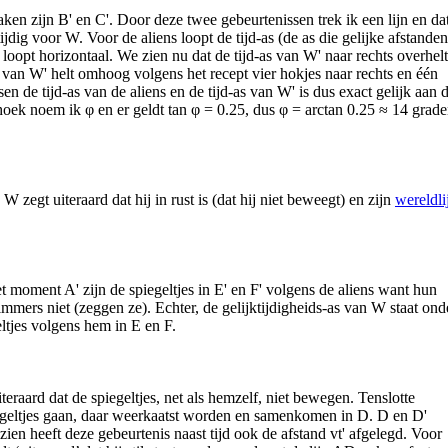
raken zijn B' en C'. Door deze twee gebeurtenissen trek ik een lijn en da
tijdig voor W. Voor de aliens loopt de tijd-as (de as die gelijke afstanden
) loopt horizontaal. We zien nu dat de tijd-as van W' naar rechts overhelt
 van W' helt omhoog volgens het recept vier hokjes naar rechts en één
de tijd-as van de aliens en de tijd-as van W' is dus exact gelijk aan 
hoek noem ik φ en er geldt tan φ = 0.25, dus φ = arctan 0.25 ≈ 14 grad
W zegt uiteraard dat hij in rust is (dat hij niet beweegt) en zijn
wereldli
t moment A' zijn de spiegeltjes in E' en F' volgens de aliens want hun
immers niet (zeggen ze). Echter, de gelijktijdigheids-as van W staat ond
eltjes volgens hem in E en F.
teraard dat de spiegeltjes, net als hemzelf, niet bewegen. Tenslotte
iegeltjes gaan, daar weerkaatst worden en samenkomen in D. D en D'
ezien heeft deze gebeurtenis naast tijd ook de afstand vt' afgelegd. Voor