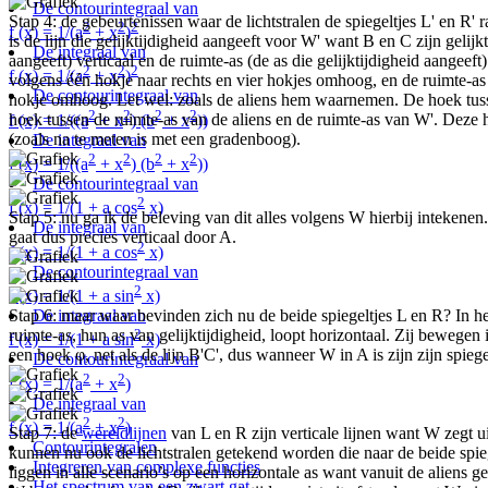
De contourintegraal van
Stap 4: de gebeurtenissen waar de lichtstralen de spiegeltjes L' en R' 
2
2
2
f (x) = 1/(a
+ x
)
is de lijn die gelijktijdigheid aangeeft voor W' want B en C zijn gelijk
De integraal van
aangeeft) verticaal en de ruimte-as (de as die gelijktijdigheid aangeeft
2
2
2
f (x) = 1/(a
+ x
)
volgens één hokje naar rechts en vier hokjes omhoog, en de ruimte-as
De contourintegraal van
hokje omhoog. Let wel: zoals de aliens hem waarnemen. De hoek tussen 
2
2
2
2
hoek tussen de ruimte-as van de aliens en de ruimte-as van W'. Deze 
f (x) = 1/((a
+ x
) (b
+ x
))
(zoals na te meten is met een gradenboog).
De integraal van
2
2
2
2
f (x) = 1/((a
+ x
) (b
+ x
))
De contourintegraal van
2
f (x) = 1/(1 + a cos
x)
Stap 5: nu ga ik de beleving van dit alles volgens W hierbij intekenen. 
De integraal van
gaat dus precies verticaal door A.
2
f (x) = 1/(1 + a cos
x)
De contourintegraal van
2
f (x) = 1/(1 + a sin
x)
Stap 6: maar waar bevinden zich nu de beide spiegeltjes L en R? In he
De integraal van
ruimte-as, hun as van gelijktijdigheid, loopt horizontaal. Zij bewegen 
2
f (x) = 1/(1 + a sin
x)
een hoek φ, net als de lijn B'C', dus wanneer W in A is zijn zijn spieg
De contourintegraal van
2
2
f (x) = 1/(a
+ x
)
De integraal van
2
2
f (x) = 1/(a
+ x
)
Stap 7: de
wereldlijnen
van L en R zijn verticale lijnen want W zegt ui
Contourintegralen
kunnen nu ook de lichtstralen getekend worden die naar de beide sp
Integreren van complexe functies
liggen in alle scenario’s op een horizontale as want vanuit de aliens g
Het spectrum van een zwart gat