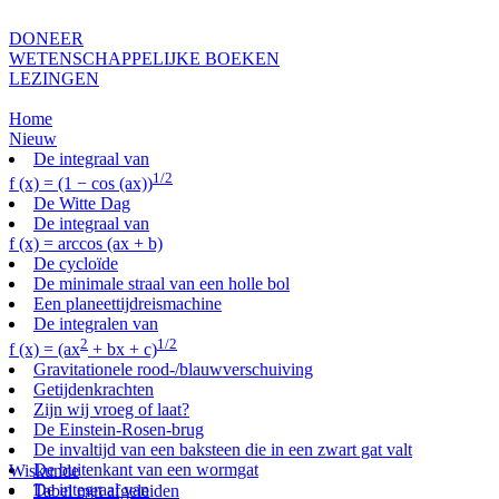
DONEER
WETENSCHAPPELIJKE BOEKEN
LEZINGEN
Home
Nieuw
De integraal van
1/2
f (x) = (1 − cos (ax))
De Witte Dag
De integraal van
f (x) = arccos (ax + b)
De cycloïde
De minimale straal van een holle bol
Een planeettijdreismachine
De integralen van
2
1/2
f (x) = (ax
+ bx + c)
Gravitationele rood-/blauwverschuiving
Getijdenkrachten
Zijn wij vroeg of laat?
De Einstein-Rosen-brug
De invaltijd van een baksteen die in een zwart gat valt
De buitenkant van een wormgat
Wiskunde
De integraal van
Tabel met afgeleiden