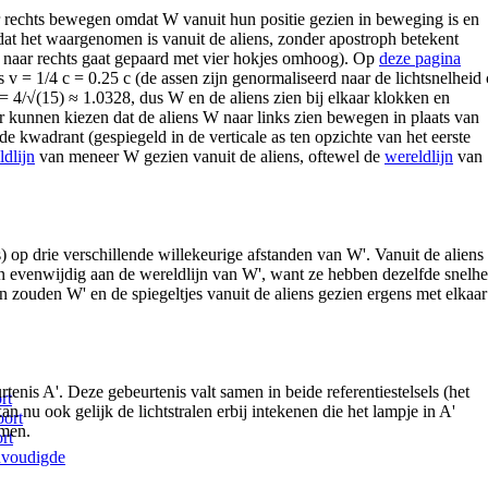
 rechts bewegen omdat W vanuit hun positie gezien in beweging is en
dat het waargenomen is vanuit de aliens, zonder apostroph betekent
e naar rechts gaat gepaard met vier hokjes omhoog). Op
deze pagina
 v = 1/4 c = 0.25 c (de assen zijn genormaliseerd naar de lichtsnelheid 
γ = 4/√(15) ≈ 1.0328, dus W en de aliens zien bij elkaar klokken en
r kunnen kiezen dat de aliens W naar links zien bewegen in plaats van
eede kwadrant (gespiegeld in de verticale as ten opzichte van het eerste
ldlijn
van meneer W gezien vanuit de aliens, oftewel de
wereldlijn
van
ts) op drie verschillende willekeurige afstanden van W'. Vanuit de aliens
 evenwijdig aan de wereldlijn van W', want ze hebben dezelfde snelhe
 zouden W' en de spiegeltjes vanuit de aliens gezien ergens met elkaar
rtenis A'. Deze gebeurtenis valt samen in beide referentiestelsels (het
rt
an nu ook gelijk de lichtstralen erbij intekenen die het lampje in A'
oort
omen.
rt
envoudigde