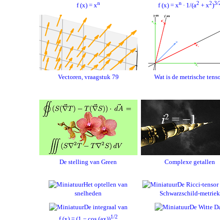
n
n
2
2
3/
f (x) = x
f (x) = x
∙ 1/(a
+ x
)
Vectoren, vraagstuk 79
Wat is de metrische tens
De stelling van Green
Complexe getallen
Het optellen van
De Ricci-tensor
snelheden
Schwarzschild-metriek
De integraal van
De Witte D
1/2
f (x) = (1 − cos (ax))