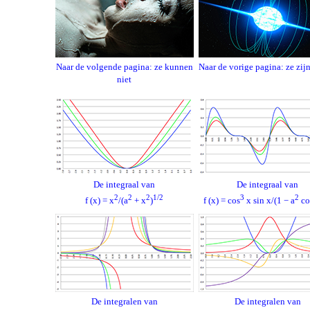
Naar de volgende pagina: ze kunnen
Naar de vorige pagina: ze zijn
niet
De integraal van
De integraal van
2
2
2
1/2
3
2
f (x) = x
/(a
+ x
)
f (x) = cos
x sin x/(1 − a
co
De integralen van
De integralen van