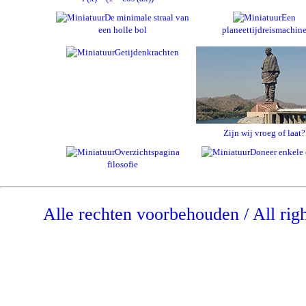
De minimale straal van
Een
een holle bol
planeettijdreismachin
Getijdenkrachten
Zijn wij vroeg of laat?
Overzichtspagina
Doneer enkele 
filosofie
Alle rechten voorbehouden / All rig