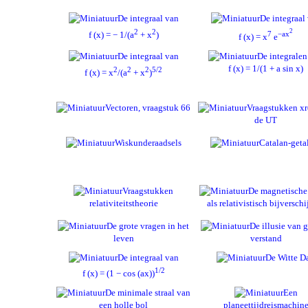
De integraal van
De integraal
2
2
2
f (x) = − 1/(a
+ x
)
7
−ax
f (x) = x
e
De integraal van
De integralen
f (x) = 1/(1 + a sin x)
2
2
2
5/2
f (x) = x
/(a
+ x
)
Vectoren, vraagstuk 66
Vraagstukken xr
de UT
Wiskunderaadsels
Catalan-geta
Vraagstukken
De magnetische
relativiteitstheorie
als relativistisch bijverschi
De grote vragen in het
De illusie van 
leven
verstand
De integraal van
De Witte D
1/2
f (x) = (1 − cos (ax))
De minimale straal van
Een
een holle bol
planeettijdreismachin