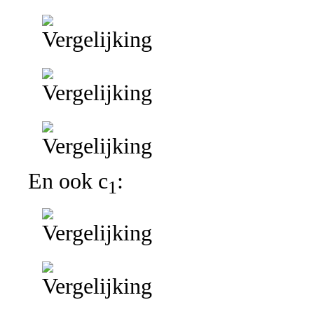
En ook c
:
1