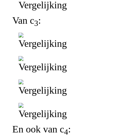
Van c
:
3
En ook van c
:
4