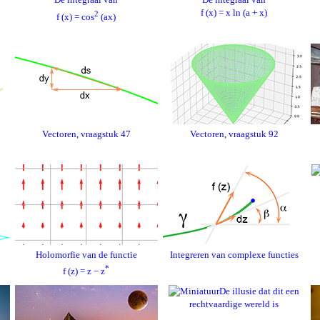
f (x) = x ln (a + x)
2
f (x) = cos
(ax)
Vectoren, vraagstuk 47
Vectoren, vraagstuk 92
Holomorfie van de functie
Integreren van complexe functies
*
f (z) = z − z
De illusie dat dit een
rechtvaardige wereld is