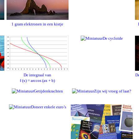
1 gram elektronen in een kistje
De cycloïde
De integraal van
De
f (x) = arccos (ax + b)
Getijdenkrachten
Zijn wij vroeg of laat?
Doneer enkele euro’s