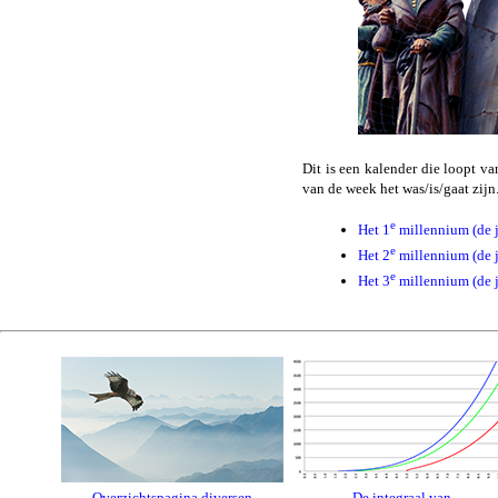
Dit is een kalender die loopt va
van de week het was/is/gaat zijn
e
Het 1
millennium (de 
e
Het 2
millennium (de 
e
Het 3
millennium (de 
Overzichtspagina diversen
De integraal van