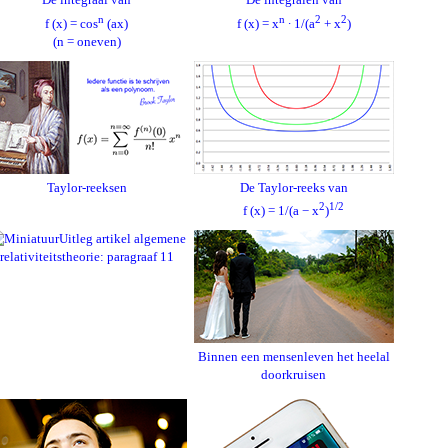
n
n
2
2
f (x) = cos
(ax)
f (x) = x
∙ 1/(a
+ x
)
(n = oneven)
Taylor-reeksen
De Taylor-reeks van
2
1/2
f (x) = 1/(a − x
)
Uitleg artikel algemene
relativiteitstheorie: paragraaf 11
Binnen een mensenleven het heelal
doorkruisen