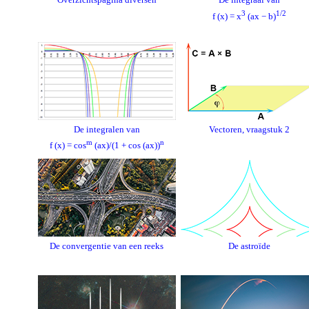
3
1/2
f (x) = x
(ax − b)
De integralen van
Vectoren, vraagstuk 2
m
n
f (x) = cos
(ax)/(1 + cos (ax))
De convergentie van een reeks
De astroïde