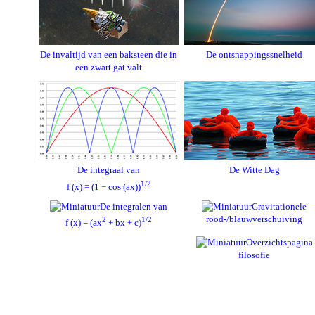
De invaltijd van een baksteen die in
De ontsnappingssnelheid
een zwart gat valt
De integraal van
De Witte Dag
1/2
f (x) = (1 − cos (ax))
De integralen van
Gravitationele
rood-/blauwverschuiving
2
1/2
f (x) = (ax
+ bx + c)
Overzichtspagina
filosofie