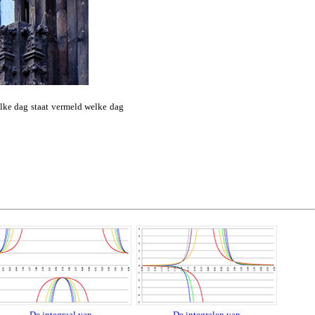
 elke dag staat vermeld welke dag
De integraal van
De integralen van