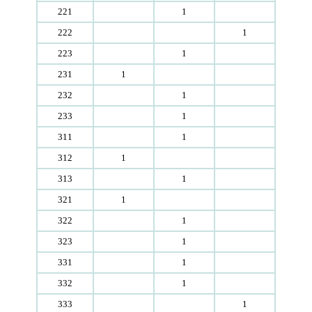
221
1
222
1
223
1
231
1
232
1
233
1
311
1
312
1
313
1
321
1
322
1
323
1
331
1
332
1
333
1