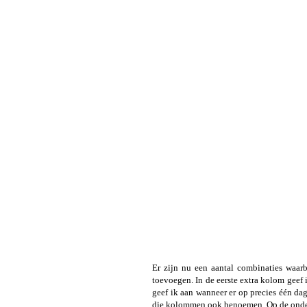
Er zijn nu een aantal combinaties waarb
toevoegen. In de eerste extra kolom geef 
geef ik aan wanneer er op precies één dag
die kolommen ook benoemen. Op de onderst