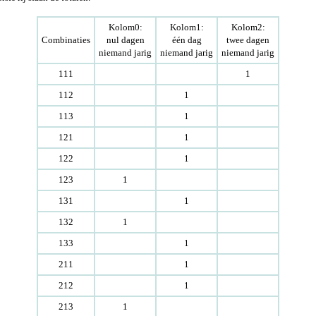
Kolom0:
Kolom1:
Kolom2:
Combinaties
nul dagen
één dag
twee dagen
niemand jarig
niemand jarig
niemand jarig
111
1
112
1
113
1
121
1
122
1
123
1
131
1
132
1
133
1
211
1
212
1
213
1