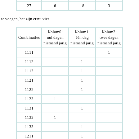
27
6
18
3
e voegen, het zijn er nu vier.
Kolom0:
Kolom1:
Kolom2:
Combinaties
nul dagen
één dag
twee dagen
niemand jarig
niemand jarig
niemand jarig
1111
1
1112
1
1113
1
1121
1
1122
1
1123
1
1131
1
1132
1
1133
1
1211
1