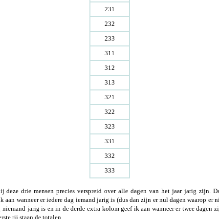
231
232
233
311
312
313
321
322
323
331
332
333
ij deze drie mensen precies verspreid over alle dagen van het jaar jarig zijn.
ik aan wanneer er iedere dag iemand jarig is (dus dan zijn er nul dagen waarop er n
 niemand jarig is en in de derde extra kolom geef ik aan wanneer er twee dagen zi
e rij staan de totalen.