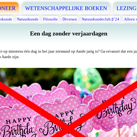
ONEER
WETENSCHAPPELIJKE BOEKEN
LEZING
skunde
Natuurkunde
Filosofie
Diversen
Natuurkundeclub β’24
Alleen 
Een dag zonder verjaardagen
er op minstens één dag in het jaar niemand op Aarde jarig is? Ga ervanuit dat een j
 Aarde zijn.