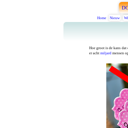
D
Home
Nieuw
Wi
Hoe groot is de kans dat 
er acht
miljard
mensen op