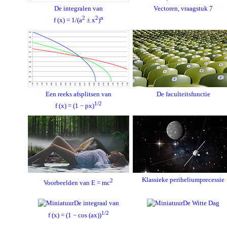
De integralen van
Vectoren, vraagstuk 7
2
2
n
f (x) = 1/(a
± x
)
Een reeks afsplitsen van
De faculteitsfunctie
1/2
f (x) = (1 − px)
Klassieke periheliumprecessie
2
Voorbeelden van E = mc
De integraal van
De Witte Dag
1/2
f (x) = (1 − cos (ax))