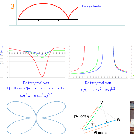
3
De cycloïde.
De integraal van
De integraal van
f (x) = cos x/(a + b cos x + c sin x + d
2
1/2
f (x) = 1/(ax
+ bx)
2
2
3/2
cos
x + e sin
x)