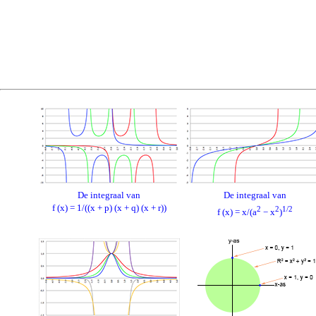
De integraal van
De integraal van
f (x) = 1/((x + p) (x + q) (x + r))
2
2
1/2
f (x) = x/(a
− x
)