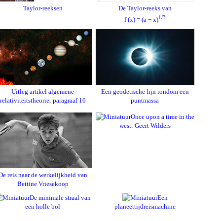
Taylor-reeksen
De Taylor-reeks van
1/3
f (x) = (a − x)
Uitleg artikel algemene
Een geodetische lijn rondom een
relativiteitstheorie: paragraaf 16
puntmassa
Once upon a time in the
west: Geert Wilders
De reis naar de werkelijkheid van
Bettine Vriesekoop
De minimale straal van
Een
een holle bol
planeettijdreismachine