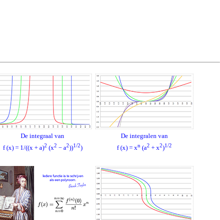
De integraal van
De integralen van
2
2
2
1/2
n
2
2
1/2
f (x) = 1/((x + a)
(x
− a
))
)
f (x) = x
(a
+ x
)