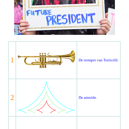
1
De trompet van Torricelli.
2
De astroïde.