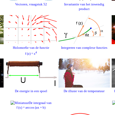
Vectoren, vraagstuk 52
Invariantie van het inwendig
product
Holomorfie van de functie
Integreren van complexe functies
4
f (z) = z
De energie in een spoel
De illusie van de temperatuur
De integraal van
f (x) = arccos (ax + b)