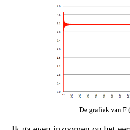
De grafiek van F (
Ik ga even inzoomen op het eers