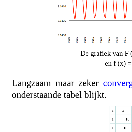
De grafiek van F (
en f (x) 
Langzaam maar zeker
converg
onderstaande tabel blijkt.
a
x
1
10
1
100