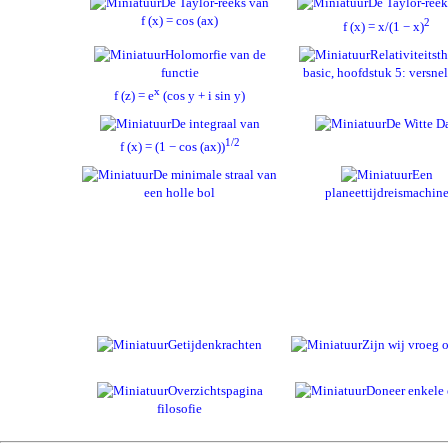
De Taylor-reeks van
De Taylor-reek
f (x) = cos (ax)
2
f (x) = x/(1 − x)
Holomorfie van de
Relativiteitst
functie
basic, hoofdstuk 5: versne
x
f (z) = e
(cos y + i sin y)
De integraal van
De Witte D
1/2
f (x) = (1 − cos (ax))
De minimale straal van
Een
een holle bol
planeettijdreismachin
Getijdenkrachten
Zijn wij vroeg o
Overzichtspagina
Doneer enkele 
filosofie