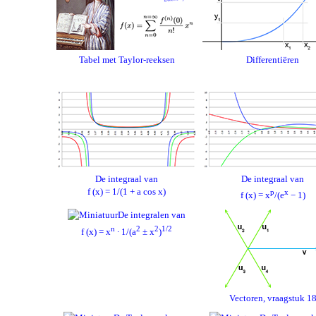
Tabel met Taylor-reeksen
Differentiëren
De integraal van
De integraal van
f (x) = 1/(1 + a cos x)
p
x
f (x) = x
/(e
− 1)
De integralen van
n
2
2
1/2
f (x) = x
∙ 1/(a
± x
)
Vectoren, vraagstuk 1