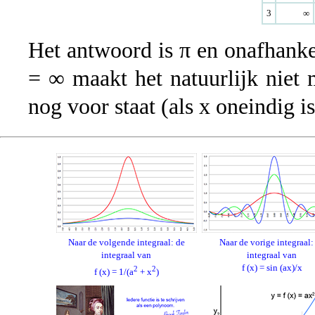
3
∞
Het antwoord is π en onafhanke
= ∞ maakt het natuurlijk niet
nog voor staat (als x oneindig i
Naar de volgende integraal: de
Naar de vorige integraal:
integraal van
integraal van
f (x) = sin (ax)/x
2
2
f (x) = 1/(a
+ x
)