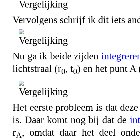
Vervolgens schrijf ik dit iets an
Nu ga ik beide zijden
integrere
lichtstraal (r
, t
) en het punt A 
0
0
Het eerste probleem is dat dez
is. Daar komt nog bij dat de
in
r
, omdat daar het deel ond
A