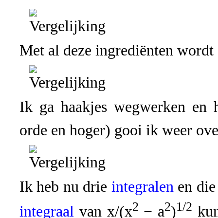
Met al deze ingrediënten wordt
Ik ga haakjes wegwerken en 
orde en hoger) gooi ik weer ov
Ik heb nu drie
integralen
en die 
2
2
1/2
integraal
van x/(x
− a
)
kun