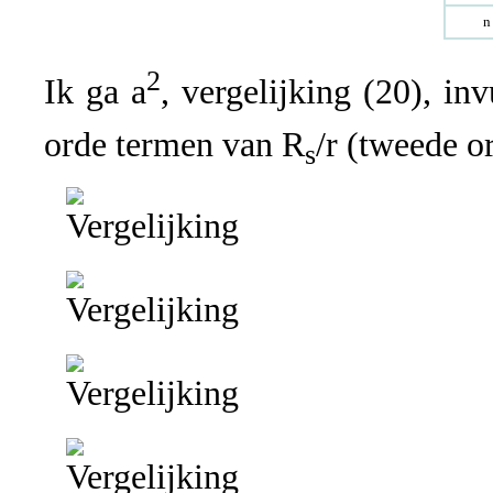
n
2
Ik ga a
, vergelijking (20), in
orde termen van R
/r (tweede o
s