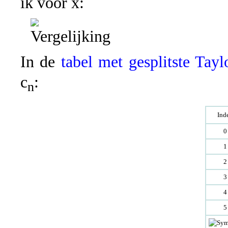
ik voor x:
In de
tabel met gesplitste Tayl
c
:
n
Ind
0
1
2
3
4
5