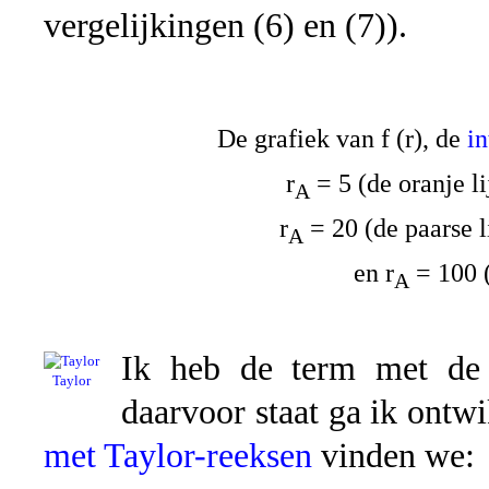
vergelijkingen (6) en (7)).
De grafiek van f (r), de
i
r
= 5 (de oranje lij
A
r
= 20 (de paarse li
A
en r
= 100 (
A
Ik heb de term met d
Taylor
daarvoor staat ga ik ontw
met Taylor-reeksen
vinden we: