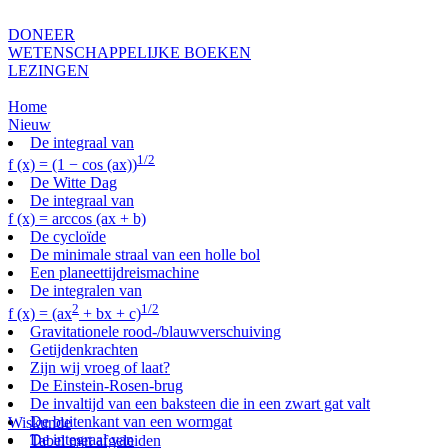
DONEER
WETENSCHAPPELIJKE BOEKEN
LEZINGEN
Home
Nieuw
De integraal van
1/2
f (x) = (1 − cos (ax))
De Witte Dag
De integraal van
f (x) = arccos (ax + b)
De cycloïde
De minimale straal van een holle bol
Een planeettijdreismachine
De integralen van
2
1/2
f (x) = (ax
+ bx + c)
Gravitationele rood-/blauwverschuiving
Getijdenkrachten
Zijn wij vroeg of laat?
De Einstein-Rosen-brug
De invaltijd van een baksteen die in een zwart gat valt
De buitenkant van een wormgat
Wiskunde
De integraal van
Tabel met afgeleiden