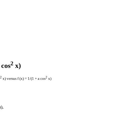
2
 cos
x)
2
2
x) versus f (x) = 1/(1 + a cos
x)
),