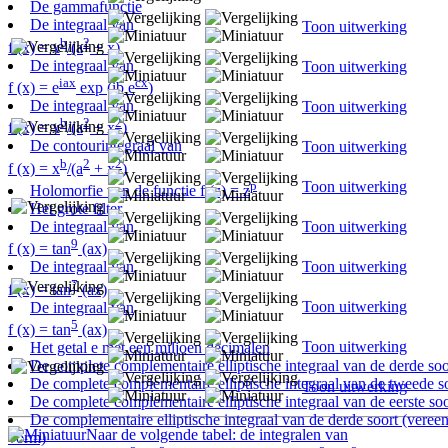
De gammafunctie
De integraal van
Toon uitwerking
b
2
f (x) = x
/(a
+ x)
De integraal van
Toon uitwerking
iax
cx
f (x) = e
exp (ib e
)
De integraal van
Toon uitwerking
b
2
2
f (x) = x
/(a
+ x
)
De contourintegraal van
Toon uitwerking
b
2
2
f (x) = x
/(a
+ x
)
p
Toon uitwerking
Holomorfie van de functie f (z) = z
Het grote filter
De integraal van
Toon uitwerking
9
f (x) = tan
(ax)
Toon uitwerking
De integraal van
7
f (x) = tan
(ax)
Toon uitwerking
De integraal van
5
f (x) = tan
(ax)
Toon uitwerking
Het getal e met een miljoen decimalen
De complete complementaire elliptische integraal van de derde soo
De complete complementaire elliptische integraal van de tweede s
Toon uitwerking
De complete complementaire elliptische integraal van de eerste soo
De complementaire elliptische integraal van de derde soort (vere
Naar de volgende tabel: de integralen van
vorm)