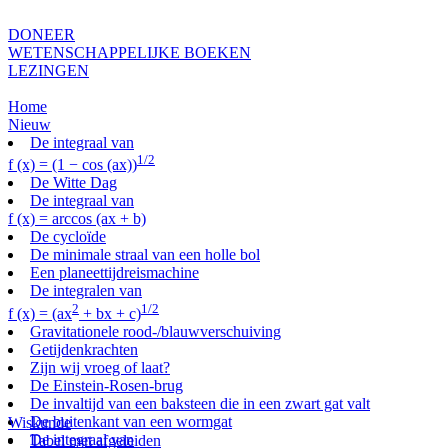
DONEER
WETENSCHAPPELIJKE BOEKEN
LEZINGEN
Home
Nieuw
De integraal van
1/2
f (x) = (1 − cos (ax))
De Witte Dag
De integraal van
f (x) = arccos (ax + b)
De cycloïde
De minimale straal van een holle bol
Een planeettijdreismachine
De integralen van
2
1/2
f (x) = (ax
+ bx + c)
Gravitationele rood-/blauwverschuiving
Getijdenkrachten
Zijn wij vroeg of laat?
De Einstein-Rosen-brug
De invaltijd van een baksteen die in een zwart gat valt
De buitenkant van een wormgat
Wiskunde
De integraal van
Tabel met afgeleiden