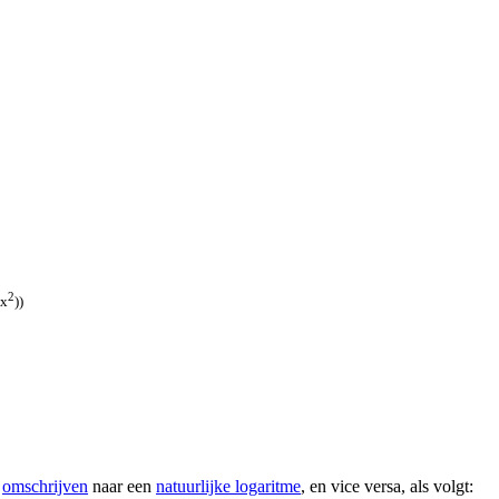
2
 x
))
t
omschrijven
naar een
natuurlijke logaritme
, en vice versa, als volgt: