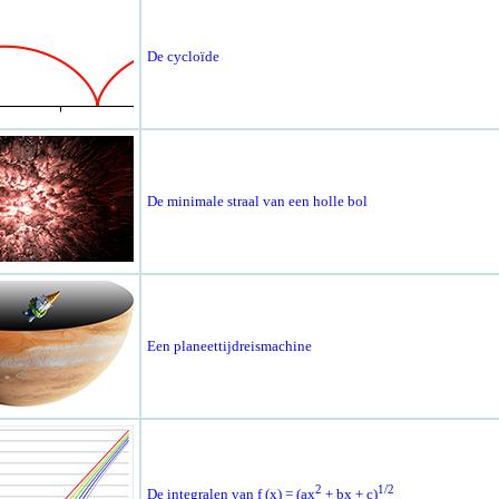
De cycloïde
De minimale straal van een holle bol
Een planeettijdreismachine
2
1/2
De integralen van f (x) = (ax
+ bx + c)