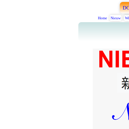
D
Home
Nieuw
Wi