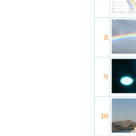
8
9
10