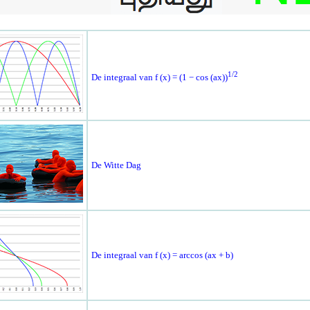
1/2
De integraal van f (x) = (1 − cos (ax))
De Witte Dag
De integraal van f (x) = arccos (ax + b)