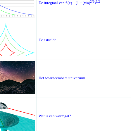
2/3
3/2
De integraal van f (x) = (1 − (x/a)
)
De astroïde
Het waarneembare universum
Wat is een wormgat?