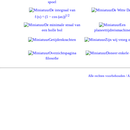
spoel
De integraal van
De Witte D
1/2
f (x) = (1 − cos (ax))
De minimale straal van
Een
een holle bol
planeettijdreismachin
Getijdenkrachten
Zijn wij vroeg o
Overzichtspagina
Doneer enkele 
filosofie
Alle rechten voorbehouden / Al