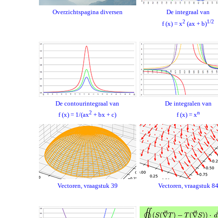
Overzichtspagina diversen
De integraal van
2
1/2
f (x) = x
(ax + b)
De contourintegraal van
De integralen van
2
n
f (x) = 1/(ax
+ bx + c)
f (x) = x
Vectoren, vraagstuk 39
Vectoren, vraagstuk 8