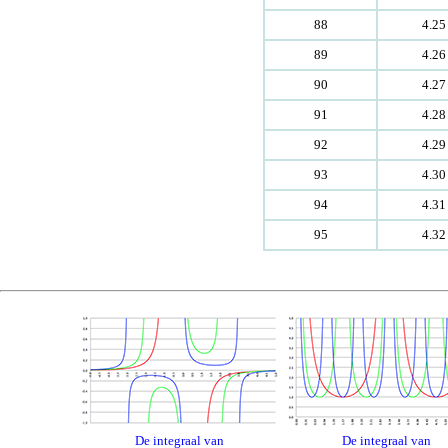
88
4.25
89
4.26
90
4.27
91
4.28
92
4.29
93
4.30
94
4.31
95
4.32
De integraal van
De integraal van