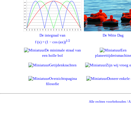
De integraal van
De Witte Dag
1/2
f (x) = (1 − cos (ax))
De minimale straal van
Een
een holle bol
planeettijdreismachin
Getijdenkrachten
Zijn wij vroeg o
Overzichtspagina
Doneer enkele 
filosofie
Alle rechten voorbehouden / Al