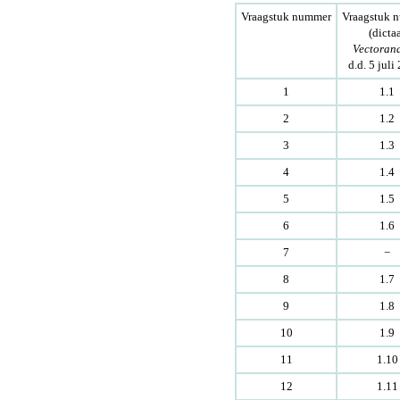
Vraagstuk nummer
Vraagstuk 
(dicta
Vectoran
d.d. 5 juli
1
1.1
2
1.2
3
1.3
4
1.4
5
1.5
6
1.6
7
−
8
1.7
9
1.8
10
1.9
11
1.10
12
1.11