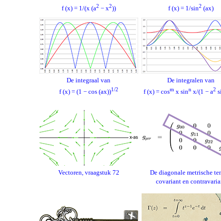
2
2
2
f (x) = 1/(x (a
− x
))
f (x) = 1/sin
(ax)
De integraal van
De integralen van
1/2
m
n
2
f (x) = (1 − cos (ax))
f (x) = cos
x sin
x/(1 − a
s
Vectoren, vraagstuk 72
De diagonale metrische ten
covariant en contravaria