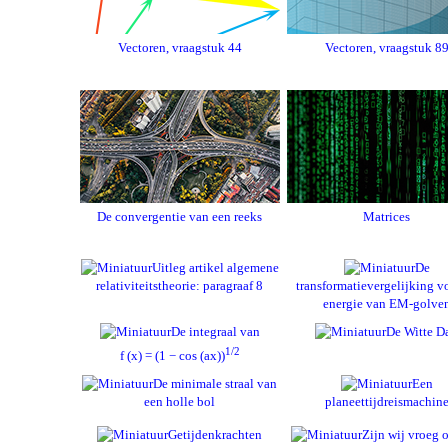
Vectoren, vraagstuk 44
Vectoren, vraagstuk 8
De convergentie van een reeks
Matrices
Uitleg artikel algemene
De
relativiteitstheorie: paragraaf 8
transformatievergelijking v
energie van EM-golve
De integraal van
De Witte D
1/2
f (x) = (1 − cos (ax))
De minimale straal van
Een
een holle bol
planeettijdreismachin
Getijdenkrachten
Zijn wij vroeg o