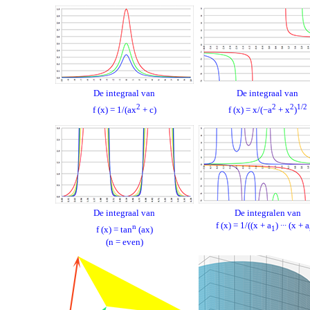
De integraal van
De integraal van
2
2
2
1/2
f (x) = 1/(ax
+ c)
f (x) = x/(−a
+ x
)
De integraal van
De integralen van
f (x) = 1/((x + a
) ∙∙∙ (x + a
n
f (x) = tan
(ax)
1
(n = even)