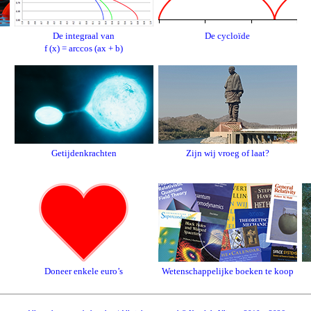
De integraal van
De cycloïde
f (x) = arccos (ax + b)
Getijdenkrachten
Zijn wij vroeg of laat?
Doneer enkele euro’s
Wetenschappelijke boeken te koop