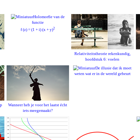
Holomorfie van de
functie
2
f (z) = (1 + i) (x + y)
Relativiteitstheorie rekenkundig,
hoofdstuk 6: voelen
De illusie dat ik moet
weten wat er in de wereld gebeurt
rp
Wanneer heb je voor het laatst écht
iets meegemaakt?