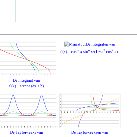
De integralen van
m
n
2
2
p
f (x) = cos
x sin
x/(1 − a
cos
x)
De integraal van
f (x) = arccos (ax + b)
De Taylor-reeks van
De Taylor-reeksen van