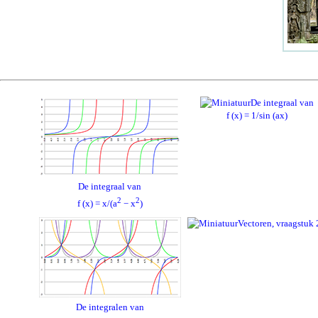
De integraal van
f (x) = 1/sin (ax)
De integraal van
2
2
f (x) = x/(a
− x
)
Vectoren, vraagstuk 
De integralen van