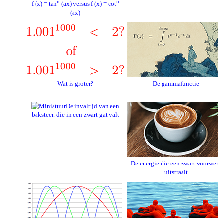
n
n
f (x) = tan
(ax) versus f (x) = cot
(ax)
Wat is groter?
De gammafunctie
De invaltijd van een
baksteen die in een zwart gat valt
De energie die een zwart voorwe
uitstraalt