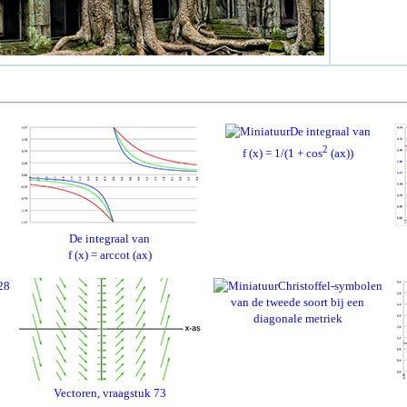
De integraal van
2
f (x) = 1/(1 + cos
(ax))
De integraal van
f (x) = arccot (ax)
28
Christoffel-symbolen
van de tweede soort bij een
diagonale metriek
Vectoren, vraagstuk 73