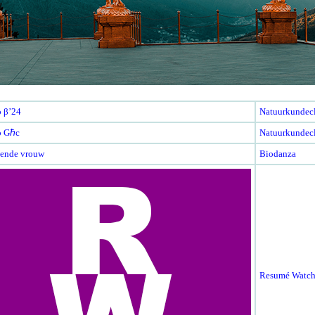
Natuurkundec
Natuurkundec
Biodanza
Resumé Watch