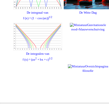
De integraal van
De Witte Dag
1/2
f (x) = (1 − cos (ax))
Gravitationele
rood-/blauwverschuiving
De integralen van
2
1/2
f (x) = (ax
+ bx + c)
Overzichtspagina
filosofie