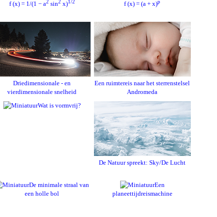
2
2
1/2
p
f (x) = 1/(1 − a
sin
x)
f (x) = (a + x)
Driedimensionale - en
Een ruimtereis naar het sterrenstelsel
vierdimensionale snelheid
Andromeda
Wat is vormvrij?
De Natuur spreekt: Sky/De Lucht
De minimale straal van
Een
een holle bol
planeettijdreismachine