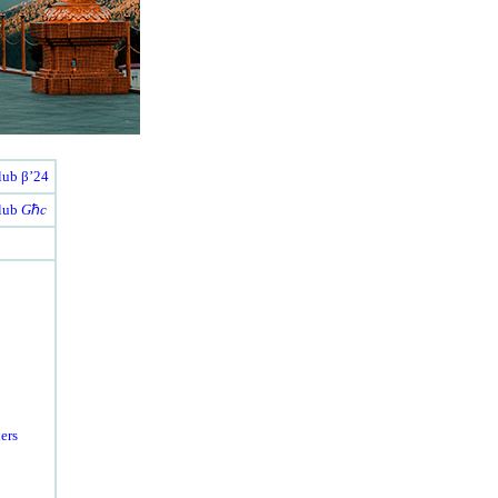
lub β’24
lub
G
ℏ
c
ers