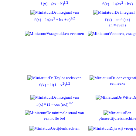
1/2
2
f (x) = (ax − b)
f (x) = 1/(ax
+ bx)
De integraal van
De integraal
2
1/2
n
f (x) = 1/(ax
+ bx + c)
f (x) = cot
(ax)
(n = even)
Vraagstukken vectoren
Vectoren, vraag
De Taylor-reeks van
De convergent
een reeks
2
1/2
f (x) = 1/(1 − x
)
De integraal van
De Witte D
1/2
f (x) = (1 − cos (ax))
De minimale straal van
Een
een holle bol
planeettijdreismachin
Getijdenkrachten
Zijn wij vroeg o