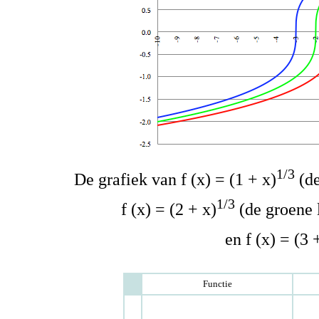
1/3
De grafiek van f (x) = (1 + x)
(de
1/3
f (x) = (2 + x)
(de groene l
en f (x) = (3 
Functie