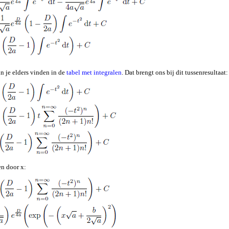
n je elders vinden in de
tabel met integralen
. Dat brengt ons bij dit tussenresultaat:
en door x: