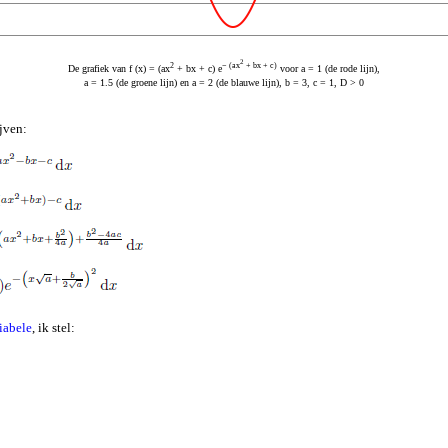
2
2
− (ax
+ bx + c)
De grafiek van f (x) = (ax
+ bx + c) e
voor a = 1 (de rode lijn),
a = 1.5 (de groene lijn) en a = 2 (de blauwe lijn), b = 3, c = 1, D > 0
ijven:
iabele
, ik stel: