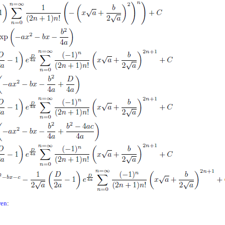
ren
: