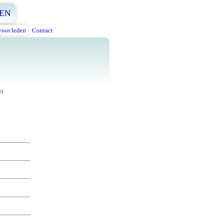
EN
voor leden
Contact
c)