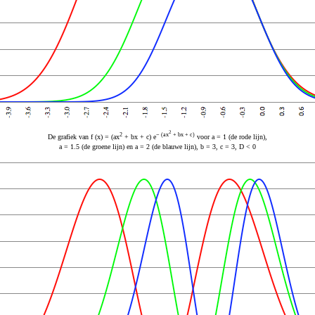
2
2
− (ax
+ bx + c)
De grafiek van f (x) = (ax
+ bx + c) e
voor a = 1 (de rode lijn),
a = 1.5 (de groene lijn) en a = 2 (de blauwe lijn), b = 3, c = 3, D < 0