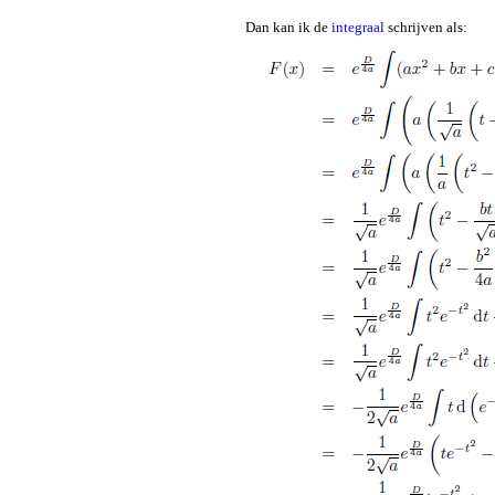
Dan kan ik de
integraal
schrijven als: