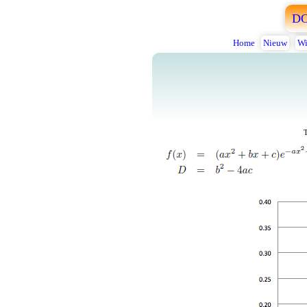
D
Home
Nieuw
Wi
T