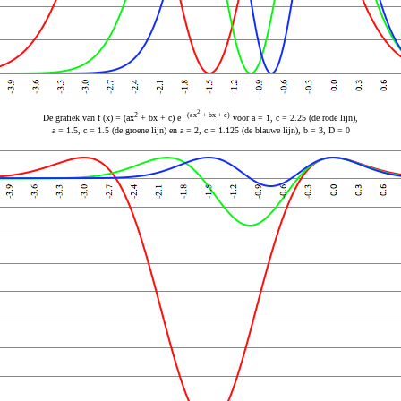
2
2
− (ax
+ bx + c)
De grafiek van f (x) = (ax
+ bx + c) e
voor a = 1, c = 2.25 (de rode lijn),
a = 1.5, c = 1.5 (de groene lijn) en a = 2, c = 1.125 (de blauwe lijn), b = 3, D = 0