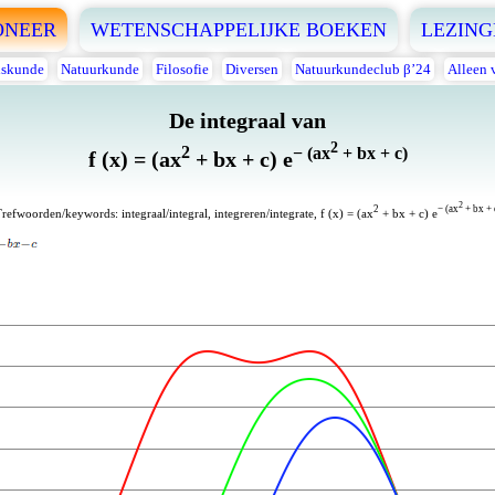
ONEER
WETENSCHAPPELIJKE BOEKEN
LEZING
skunde
Natuurkunde
Filosofie
Diversen
Natuurkundeclub β’24
Alleen 
De integraal van
2
2
− (ax
+ bx + c)
f (x) = (ax
+ bx + c) e
2
2
− (ax
+ bx + 
refwoorden/keywords: integraal/integral, integreren/integrate, f (x) = (ax
+ bx + c) e