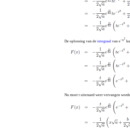
2
−x
De oplossing van de
integraal
van e
ku
Nu moet t uiteraard weer vervangen word