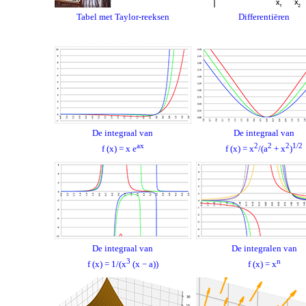
Tabel met Taylor-reeksen
Differentiëren
De integraal van
De integraal van
ax
2
2
2
1/2
f (x) = x e
f (x) = x
/(a
+ x
)
De integraal van
De integralen van
3
n
f (x) = 1/(x
(x − a))
f (x) = x