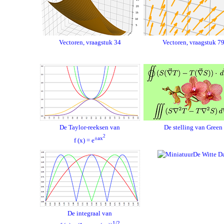
Vectoren, vraagstuk 34
Vectoren, vraagstuk 7
De Taylor-reeksen van
De stelling van Green
2
±ax
f (x) = e
De Witte D
De integraal van
1/2