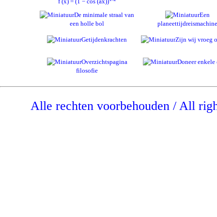
f (x) = (1 − cos (ax))
De minimale straal van
Een
een holle bol
planeettijdreismachin
Getijdenkrachten
Zijn wij vroeg o
Overzichtspagina
Doneer enkele 
filosofie
Alle rechten voorbehouden / All rig