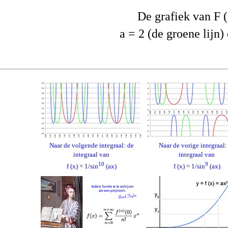
De grafiek van F (x
a = 2 (de groene lijn)
Naar de volgende integraal: de
Naar de vorige integraal:
integraal van
integraal van
10
9
f (x) = 1/sin
(ax)
f (x) = 1/sin
(ax)