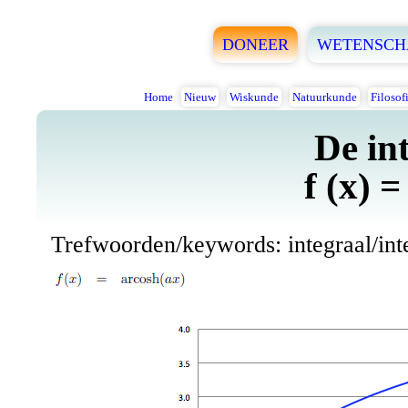
DONEER
WETENSCH
Home
Nieuw
Wiskunde
Natuurkunde
Filosof
De in
f (x) 
Trefwoorden/keywords: integraal/integ