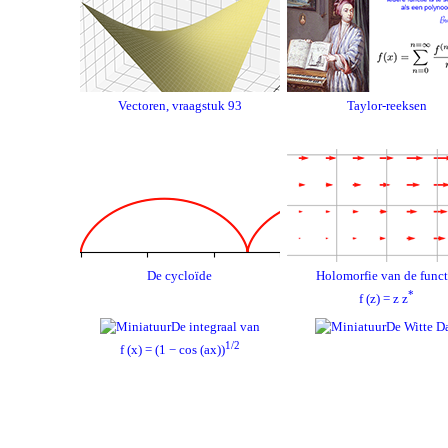
Vectoren, vraagstuk 93
Taylor-reeksen
De cycloïde
Holomorfie van de funct
*
f (z) = z z
De integraal van
De Witte D
1/2
f (x) = (1 − cos (ax))