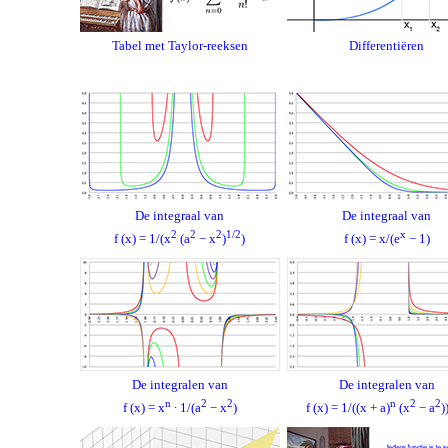
Tabel met Taylor-reeksen
Differentiëren
De integraal van
De integraal van
2
2
2
1/2
x
f (x) = 1/(x
(a
− x
)
)
f (x) = x/(e
− 1)
De integralen van
De integralen van
n
2
2
n
2
2
f (x) = x
∙ 1/(a
− x
)
f (x) = 1/((x + a)
(x
− a
)