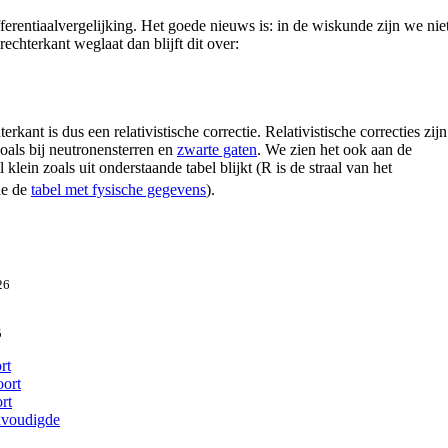
ferentiaalvergelijking. Het goede nieuws is: in de wiskunde zijn we nie
echterkant weglaat dan blijft dit over:
rkant is dus een relativistische correctie. Relativistische correcties zijn
zoals bij neutronensterren en
zwarte gaten
. We zien het ook aan de
klein zoals uit onderstaande tabel blijkt (R is de straal van het
ie de
tabel met fysische gegevens
).
26
5
rt
oort
rt
envoudigde