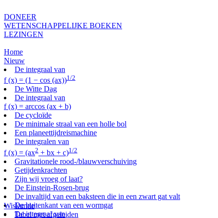
DONEER
WETENSCHAPPELIJKE BOEKEN
LEZINGEN
Home
Nieuw
De integraal van
1/2
f (x) = (1 − cos (ax))
De Witte Dag
De integraal van
f (x) = arccos (ax + b)
De cycloïde
De minimale straal van een holle bol
Een planeettijdreismachine
De integralen van
2
1/2
f (x) = (ax
+ bx + c)
Gravitationele rood-/blauwverschuiving
Getijdenkrachten
Zijn wij vroeg of laat?
De Einstein-Rosen-brug
De invaltijd van een baksteen die in een zwart gat valt
De buitenkant van een wormgat
Wiskunde
De integraal van
Tabel met afgeleiden