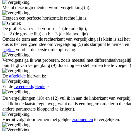
Met al deze ingrediënten wordt vergelijking (5):
Hetgeen een perfecte horizontale rechte lijn is.
De grafiek van y = b voor b = 1 (de rode lijn),
b = 2 (de groene lijn) en b = 3 (de blauwe lijn)
Omdat de term aan de rechterkant van vergelijking (1) klein is zal het
dus is het een goed idee om vergelijking (5) als startpunt te nemen 
pagina
vond ik de eerste orde oplossing:
Vervolgens ga ik wat proberen, zoals meestal met differentiaalvergelij
buurt ligt van vergelijking (9) door nog een stel termen toe te voegen
De
afgeleide
hiervan is:
En de
tweede afgeleide
is:
De vergelijkingen (10) en (12) vul ik in aan de linkerkant van vergeli
laat ik in de laatste regel weg, want dat is een hogere orde term die
andere parameters kloppend te krijgen).
Hieruit volgt door termen met gelijke
exponenten
te vergelijken: