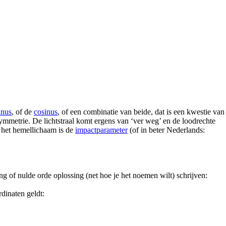
inus
, of de
cosinus
, of een combinatie van beide, dat is een kwestie van 
symmetrie. De lichtstraal komt ergens van ‘ver weg’ en de loodrechte
n het hemellichaam is de
impactparameter
(of in beter Nederlands:
ing of nulde orde oplossing (net hoe je het noemen wilt) schrijven:
rdinaten geldt: