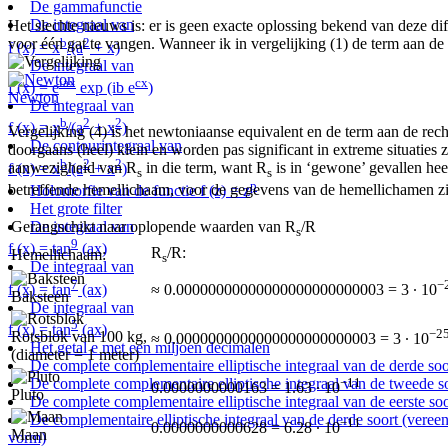
De gammafunctie
De integraal van
Het slechte nieuws is: er is geen exacte oplossing bekend van deze dif
b
2
voor één gat te vangen. Wanneer ik in vergelijking (1) de term aan de r
f (x) = x
/(a
+ x)
De integraal van
iax
cx
f (x) = e
exp (ib e
)
Newton
De integraal van
b
2
2
f (x) = x
/(a
+ x
)
Vergelijking (4) is het newtoniaanse equivalent en de term aan de rechte
De contourintegraal van
doorgaans (heel) klein en worden pas significant in extreme situaties 
b
2
2
aanwezigheid van R
in die term, want R
is in ‘gewone’ gevallen heel 
f (x) = x
/(a
+ x
)
s
s
p
betreffende hemellichaam, voor de gegevens van de hemellichamen z
Holomorfie van de functie f (z) = z
Het grote filter
De integraal van
Gerangschikt naar oplopende waarden van R
/R
s
9
f (x) = tan
(ax)
R
/R:
Hemellichaam:
s
De integraal van
7
−
f (x) = tan
(ax)
≈ 0.00000000000000000000000003 = 3 ∙ 10
Baksteen
De integraal van
5
f (x) = tan
(ax)
−2
Rotsblok van 100 kg,
≈ 0.0000000000000000000000003 = 3 ∙ 10
Het getal e met een miljoen decimalen
(diameter = 1 meter)
De complete complementaire elliptische integraal van de derde soo
De complete complementaire elliptische integraal van de tweede s
−11
0.0000000000163 = 1.63 ∙ 10
Pluto
De complete complementaire elliptische integraal van de eerste soo
De complementaire elliptische integraal van de derde soort (vere
−11
0.0000000000628 = 6.28 ∙ 10
Maan
vorm)