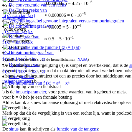
−6
0.00000425 = 4.25 ∙ 10
De convergentie van een reeks
Zon
De Taylor-reeks van
−6
≈ 0.000006 = 6 ∙ 10
f (x) = arctan (ax)
Andromeda
Vergelijkingstabel gewone integralen versus contourintegralen
−4
De contourintegraal van
≈ 0.0005 = 5 ∙ 10
Witte dwerg
f (x) = sin (ax)/x
De integraal van
−1
≈ 0.5 = 5 ∙ 10
Neutronenster
f (x) = sin (ax)/x
Holomorfie van de functie f (z) = f (at)
0
1 = 1 ∙ 10
De contourintegraal van
Zwart gat
2
f (x) = 1/(ax
+ bx + c)
(Credits voor de foto’s van de hemellichamen:
NASA
)
De integraal van
De oplossing van vergelijking (4) is simpel en overbekend, dat is de
s
2
assenstelsel roteren, maar dat maakt hier niet uit want we hebben bol
f (x) = 1/(ax
+ bx + c)
afstand van dit begintraject tot een as precies door het middelpunt va
Priemgetallen
inslagparameter
) b.
x
a
De nulpunten van f (x) = a
− x
b is de
impactparameter
, voor grote waarden van b gebeurt er niets,
voor b = 0 heb je een frontale botsing
Aldus kan ik als newtoniaanse oplossing of niet-relativistische oploss
Merk op dat dit de vergelijking is van een rechte lijn, want in poolcoö
De
sinus
kan ik schrijven als
functie van de tangens
: