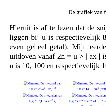
De grafiek van f
Hieruit is af te lezen dat de s
liggen bij u is respectievelij
even geheel getal). Mijn eerd
uitdoven vanaf 2n = u > | ax | i
u is 10, 100 en respectievelijk 
De integraal van
De integraal
3
2
2
1/2
2
f (x) = x
(a
− x
)
f (x) = 1/(1 − sin
(ax))
De integralen van
De integralen
2
m
n
2
f (x) = 1/(1 + a sin
x)
f (x) = cos
x sin
x/(1 − a
s
m
n
2