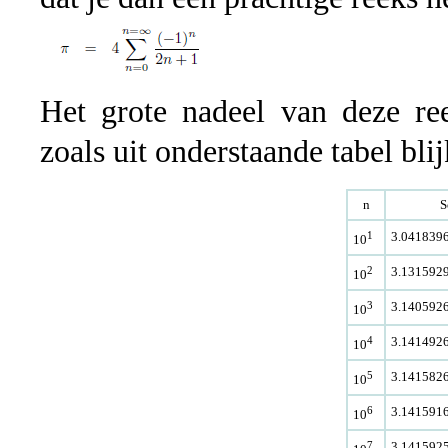
Het grote nadeel van deze ree
zoals uit onderstaande tabel blij
n
S
1
3.041839
10
2
3.131592
10
3
3.140592
10
4
3.141492
10
5
3.141582
10
6
3.141591
10
7
3.141592