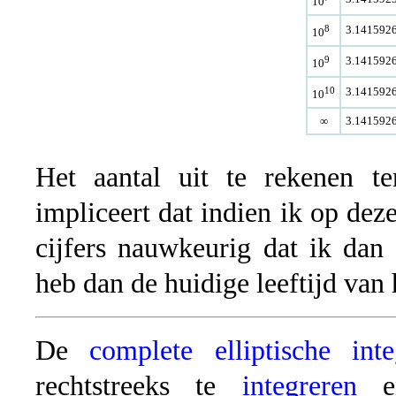
10
8
3.141592
10
9
3.141592
10
10
3.141592
10
∞
3.141592
Het aantal uit te rekenen t
impliceert dat indien ik op deze
cijfers nauwkeurig dat ik dan
heb dan de huidige leeftijd van 
De
complete elliptische int
rechtstreeks te
integreren
en