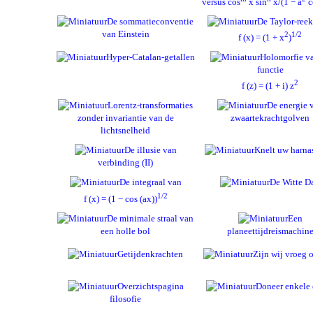
versus cos
x sin
x/(1 − a
c
De sommatieconventie
De Taylor-reek
van Einstein
2
1/2
f (x) = (1 + x
)
Hyper-Catalan-getallen
Holomorfie v
functie
2
f (z) = (1 + i) z
Lorentz-transformaties
De energie 
zonder invariantie van de
zwaartekrachtgolven
lichtsnelheid
De illusie van
Knelt uw harna
verbinding (II)
De integraal van
De Witte D
1/2
f (x) = (1 − cos (ax))
De minimale straal van
Een
een holle bol
planeettijdreismachin
Getijdenkrachten
Zijn wij vroeg o
Overzichtspagina
Doneer enkele 
filosofie