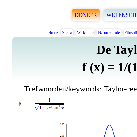
DONEER
WETENSCH
Home
Nieuw
Wiskunde
Natuurkunde
Filosof
De Tayl
f (x) = 1/(
Trefwoorden/keywords: Taylor-reeks