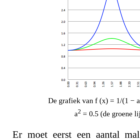
De grafiek van f (x) = 1/(1 − a
2
a
= 0.5 (de groene li
Er moet eerst een aantal m