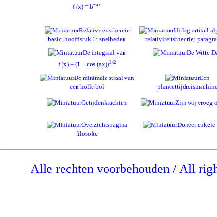
−ax
f (x) = b
Relativiteitstheorie
Uitleg artikel a
basic, hoofdstuk 1: snelheden
relativiteitstheorie: paragra
De integraal van
De Witte D
1/2
f (x) = (1 − cos (ax))
De minimale straal van
Een
een holle bol
planeettijdreismachin
Getijdenkrachten
Zijn wij vroeg o
Overzichtspagina
Doneer enkele 
filosofie
Alle rechten voorbehouden / All rig