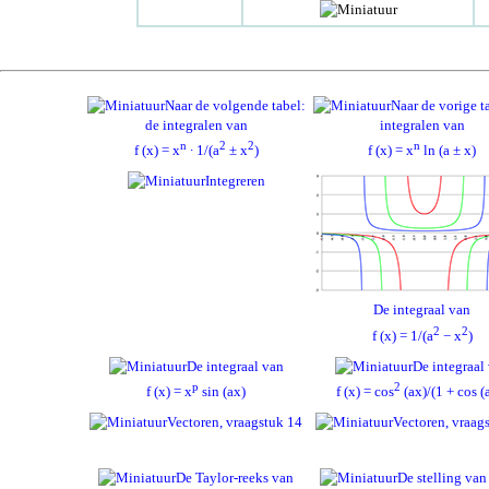
Naar de volgende tabel:
Naar de vorige t
de integralen van
integralen van
n
2
2
n
f (x) = x
∙ 1/(a
± x
)
f (x) = x
ln (a ± x)
Integreren
De integraal van
2
2
f (x) = 1/(a
− x
)
De integraal van
De integraal
p
2
f (x) = x
sin (ax)
f (x) = cos
(ax)/(1 + cos (
Vectoren, vraagstuk 14
Vectoren, vraag
De Taylor-reeks van
De stelling van