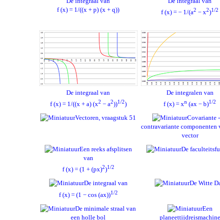
De integraal van
De integraal van
f (x) = 1/((x + p) (x + q))
2
2
1/2
f (x) = − 1/(a
− x
)
De integraal van
De integralen van
2
2
1/2
n
1/2
f (x) = 1/((x + a) (x
− a
))
)
f (x) = x
(ax − b)
Vectoren, vraagstuk 51
Covariante -
contravariante componenten 
vector
Een reeks afsplitsen
De faculteitsf
van
2
1/2
f (x) = (1 + (px)
)
De integraal van
De Witte D
1/2
f (x) = (1 − cos (ax))
De minimale straal van
Een
een holle bol
planeettijdreismachin