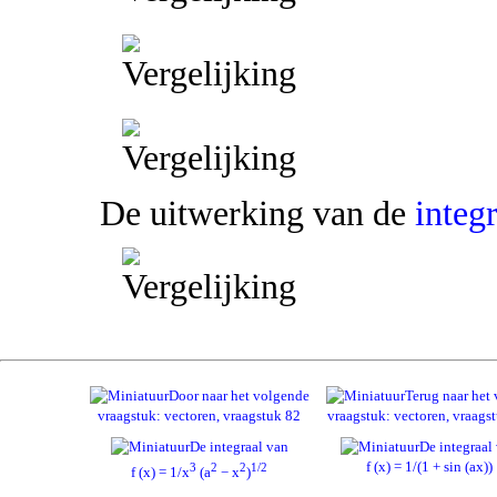
De uitwerking van de
integ
Door naar het volgende
Terug naar het 
vraagstuk: vectoren, vraagstuk 82
vraagstuk: vectoren, vraags
De integraal van
De integraal
f (x) = 1/(1 + sin (ax))
3
2
2
1/2
f (x) = 1/x
(a
− x
)