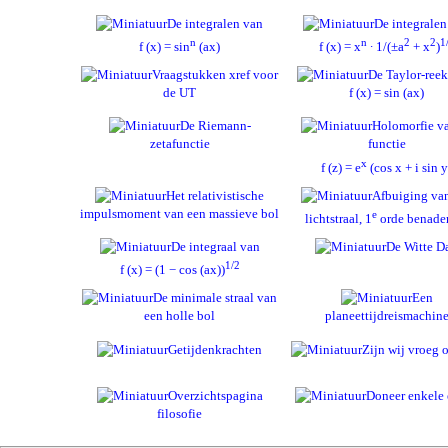
De integralen van
De integralen
n
n
2
2
1
f (x) = sin
(ax)
f (x) = x
∙ 1/(±a
+ x
)
Vraagstukken xref voor
De Taylor-reek
de UT
f (x) = sin (ax)
De Riemann-
Holomorfie v
zetafunctie
functie
x
f (z) = e
(cos x + i sin y
Het relativistische
Afbuiging va
impulsmoment van een massieve bol
e
lichtstraal, 1
orde benade
De integraal van
De Witte D
1/2
f (x) = (1 − cos (ax))
De minimale straal van
Een
een holle bol
planeettijdreismachin
Getijdenkrachten
Zijn wij vroeg o
Overzichtspagina
Doneer enkele 
filosofie