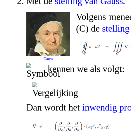
Met de
stelling van Gauss
.
Volgens menee
(C) de
stellin
Gauss
kennen we als volgt:
Dan wordt het
inwendig pr