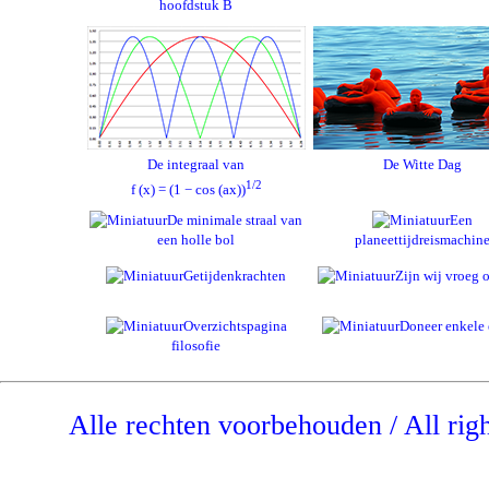
hoofdstuk B
De integraal van
De Witte Dag
1/2
f (x) = (1 − cos (ax))
De minimale straal van
Een
een holle bol
planeettijdreismachin
Getijdenkrachten
Zijn wij vroeg o
Overzichtspagina
Doneer enkele 
filosofie
Alle rechten voorbehouden / All rig