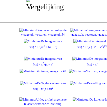
Door naar het volgende
Terug naar het 
vraagstuk: vectoren, vraagstuk 54
vraagstuk: vectoren, vraags
De integraal van
De integraal
2
2
2
1/
f (x) = 1/(ax
+ bx + c)
f (x) = 1/(x (−a
+ x
)
De integraal van
De integralen
3
n
f (x) = x
/(x − a)
f (x) = x
Vectoren, vraagstuk 40
Vectoren, vraag
De Taylor-reeksen van
De stelling van
2
f (x) = x/(a ± x)
Uitleg artikel algemene
De Lorentz-fa
relativiteitstheorie: inleiding