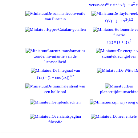
m
n
2
versus cos
x sin
x/(1 − a
c
De sommatieconventie
De Taylor-reek
van Einstein
2
1/2
f (x) = (1 + x
)
Hyper-Catalan-getallen
Holomorfie v
functie
2
f (z) = (1 + i) z
Lorentz-transformaties
De energie 
zonder invariantie van de
zwaartekrachtgolven
lichtsnelheid
De integraal van
De Witte D
1/2
f (x) = (1 − cos (ax))
De minimale straal van
Een
een holle bol
planeettijdreismachin
Getijdenkrachten
Zijn wij vroeg o
Overzichtspagina
Doneer enkele 
filosofie