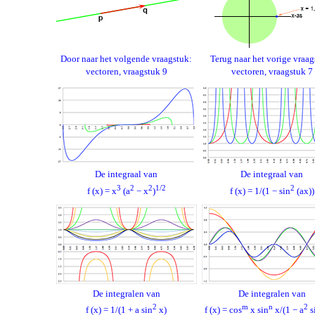
Door naar het volgende vraagstuk:
Terug naar het vorige vraag
vectoren, vraagstuk 9
vectoren, vraagstuk 7
De integraal van
De integraal van
3
2
2
1/2
2
f (x) = x
(a
− x
)
f (x) = 1/(1 − sin
(ax))
De integralen van
De integralen van
2
m
n
2
f (x) = 1/(1 + a sin
x)
f (x) = cos
x sin
x/(1 − a
s