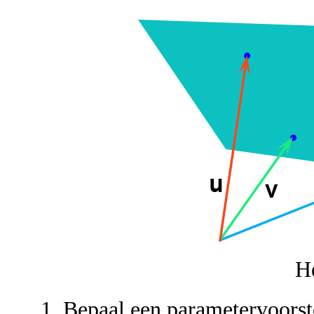
H
Bepaal een parametervoorste