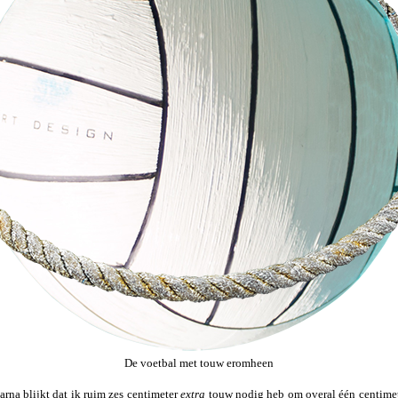
De voetbal met touw eromheen
rna blijkt dat ik ruim zes centimeter
extra
touw nodig heb om overal één centimete