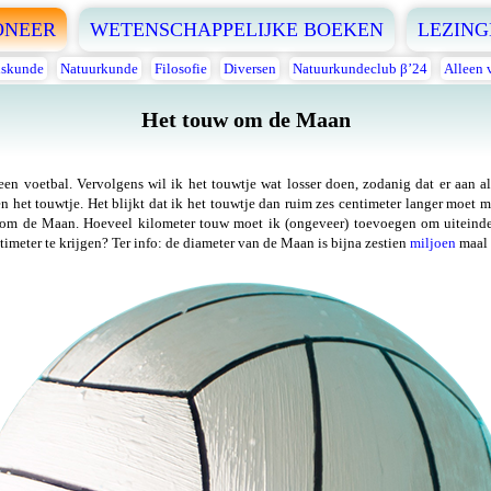
ONEER
WETENSCHAPPELIJKE BOEKEN
LEZING
skunde
Natuurkunde
Filosofie
Diversen
Natuurkundeclub β’24
Alleen 
Het touw om de Maan
en voetbal. Vervolgens wil ik het touwtje wat losser doen, zodanig dat er aan a
 en het touwtje. Het blijkt dat ik het touwtje dan ruim zes centimeter langer moet 
om de Maan. Hoeveel kilometer touw moet ik (ongeveer) toevoegen om uiteinde
imeter te krijgen? Ter info: de diameter van de Maan is bijna zestien
miljoen
maal 