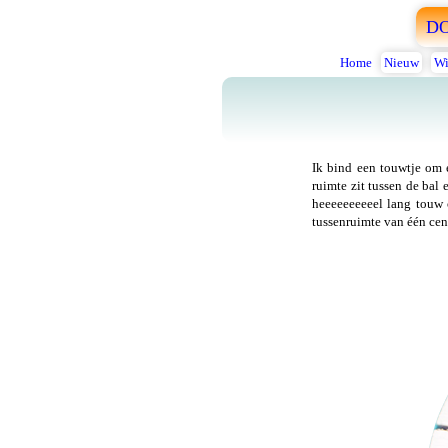
D
Home
Nieuw
Wi
Ik bind een touwtje om e
ruimte zit tussen de bal
heeeeeeeeeel lang touw 
tussenruimte van één cent