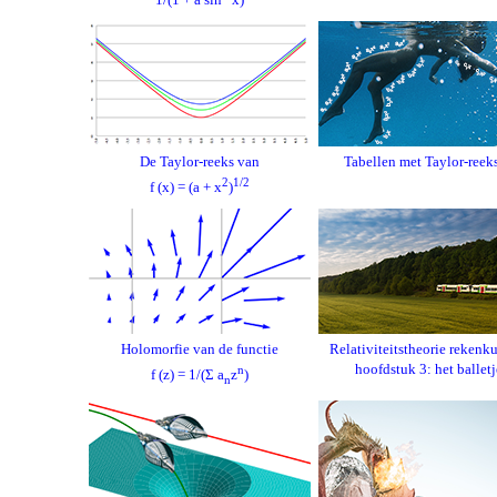
De Taylor-reeks van
Tabellen met Taylor-reek
2
1/2
f (x) = (a + x
)
Holomorfie van de functie
Relativiteitstheorie rekenk
hoofdstuk 3: het balletj
n
f (z) = 1/(Σ a
z
)
n