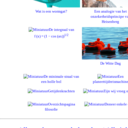
Wat is een wormgat?
Een analogie van het
onzekerheidsprincipe v
Heisenberg
De integraal van
1/2
f (x) = (1 − cos (ax))
De Witte Dag
De minimale straal van
Een
een holle bol
planeettijdreismachin
Getijdenkrachten
Zijn wij vroeg o
Overzichtspagina
Doneer enkele 
filosofie