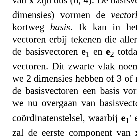
van
x
zijn dus (6, 4). De basis
dimensies) vormen de
vector
kortweg
basis
. Ik kan in het
vectoren erbij tekenen die al
de basisvectoren
e
en
e
totda
1
2
vectoren. Dit zwarte vlak no
we 2 dimensies hebben of 3 of 
de basisvectoren een basis vo
we nu overgaan van basisvec
coördinatenstelsel, waarbij
e
'
1
zal de eerste component van