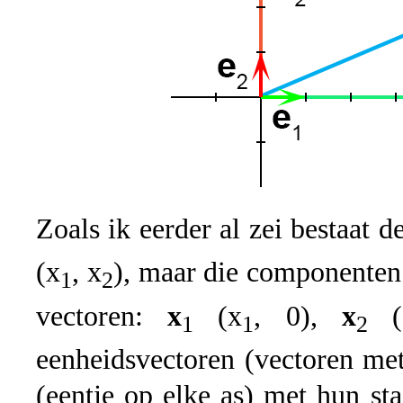
Zoals ik eerder al zei bestaat d
(x
, x
), maar die componenten 
1
2
vectoren:
x
(x
, 0),
x
(
1
1
2
eenheidsvectoren (vectoren met
(eentje op elke as) met hun sta