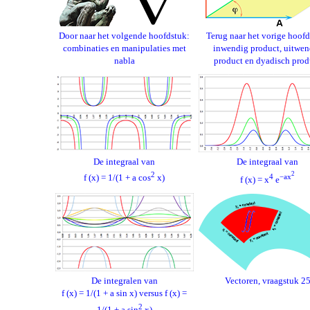
Door naar het volgende hoofdstuk:
Terug naar het vorige hoofd
combinaties en manipulaties met
inwendig product, uitwen
nabla
product en dyadisch prod
De integraal van
De integraal van
2
2
f (x) = 1/(1 + a cos
x)
4
−ax
f (x) = x
e
De integralen van
Vectoren, vraagstuk 2
f (x) = 1/(1 + a sin x) versus f (x) =
2
1/(1 + a sin
x)