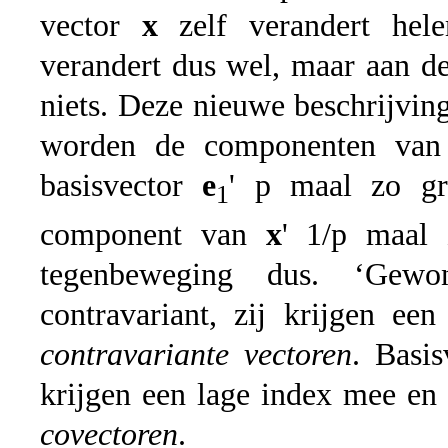
vector
x
zelf verandert hel
verandert dus wel, maar aan de 
niets. Deze nieuwe beschrijvi
worden de componenten va
basisvector
e
' p maal zo gr
1
component van
x
' 1/p maal 
tegenbeweging dus. ‘Gewon
contravariant, zij krijgen 
contravariante vectoren
. Basi
krijgen een lage index mee e
covectoren
.