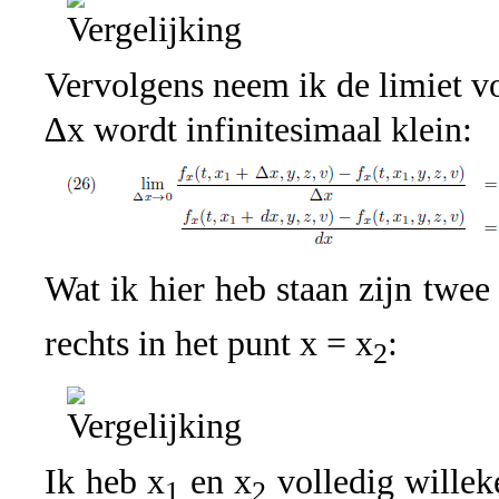
Vervolgens neem ik de limiet vo
∆x wordt infinitesimaal klein:
Wat ik hier heb staan zijn twe
rechts in het punt x = x
:
2
Ik heb x
en x
volledig willek
1
2