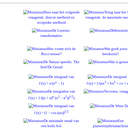
Door naar het volgende
Terug naar het 
vraagstuk: directe snelheid en
vraagstuk: de maximale sne
reciproke snelheid
De Lorentz-
Differentië
transformaties
Hoe vormt zich de
Wat geeft jouw
Ricci-tensor?
betekenis?
De Natuur spreekt: The
Wat is geno
Soil/De Grond
De integraal van
De integraal
x
3
2
f (x) = x/(e
− 1)
f (x) = 1/(ax
+ bx
+ cx + 
De integralen van
Vectoren, vraag
n
2
2
1/2
f (x) = 1/((x + a)
(x
− a
))
)
De integraal van
De Witte D
1/2
f (x) = (1 − cos (ax))
De minimale straal van
Een
een holle bol
planeettijdreismachin