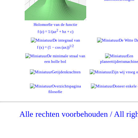
Holomorfie van de functie
2
f (z) = 1/(az
+ bz + c)
De integraal van
De Witte D
1/2
f (x) = (1 − cos (ax))
De minimale straal van
Een
een holle bol
planeettijdreismachin
Getijdenkrachten
Zijn wij vroeg o
Overzichtspagina
Doneer enkele 
filosofie
Alle rechten voorbehouden / All rig