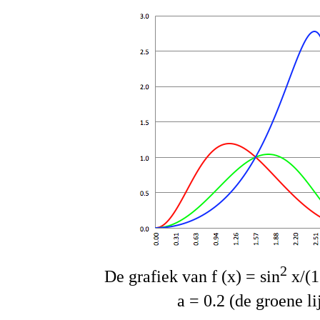
2
De grafiek van f (x) = sin
x/(1
a = 0.2 (de groene li