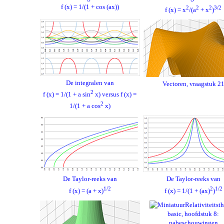
f (x) = 1/(1 + cos (ax))
2
2
2
3/2
f (x) = x
/(a
+ x
)
De integralen van
Vectoren, vraagstuk 2
2
f (x) = 1/(1 + a sin
x) versus f (x) =
2
1/(1 + a cos
x)
De Taylor-reeks van
De Taylor-reeks van
1/2
2
1/2
f (x) = (a + x)
f (x) = 1/(1 + (ax)
)
Relativiteitst
basic, hoofdstuk 8:
nabeschouwingen