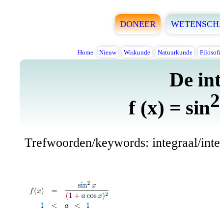
DONEER
WETENSCH
Home
Nieuw
Wiskunde
Natuurkunde
Filosof
De in
2
f (x) = sin
Trefwoorden/keywords: integraal/integr