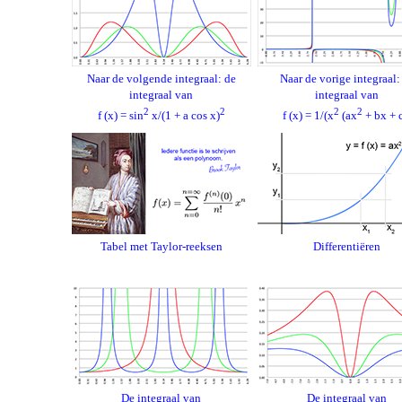
Naar de volgende integraal: de
Naar de vorige integraal:
integraal van
integraal van
2
2
2
2
f (x) = sin
x/(1 + a cos x)
f (x) = 1/(x
(ax
+ bx + c
Tabel met Taylor-reeksen
Differentiëren
De integraal van
De integraal van