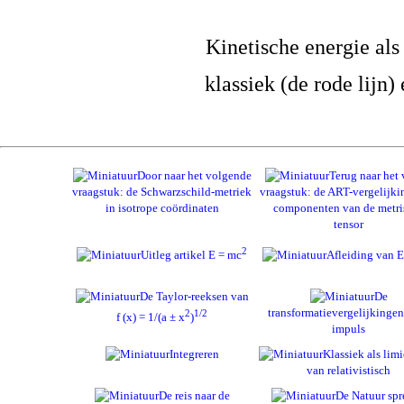
Kinetische energie als
klassiek (de rode lijn) 
Door naar het volgende
Terug naar het 
vraagstuk: de Schwarzschild-metriek
vraagstuk: de ART-vergelijki
in isotrope coördinaten
componenten van de metri
tensor
2
Uitleg artikel E = mc
Afleiding van E
De Taylor-reeksen van
De
transformatievergelijkinge
2
1/2
f (x) = 1/(a ± x
)
impuls
Integreren
Klassiek als lim
van relativistisch
De reis naar de
De Natuur spr