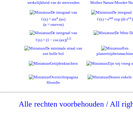
werkelijkheid van de stervenden
Mother Nature/Moeder Na
De integraal van
De integraal
n
iax
cx
f (x) = sin
(ax)
f (x) = e
exp (ib e
)
(n = oneven)
De integraal van
De Witte D
1/2
f (x) = (1 − cos (ax))
De minimale straal van
Een
een holle bol
planeettijdreismachin
Getijdenkrachten
Zijn wij vroeg o
Overzichtspagina
Doneer enkele 
filosofie
Alle rechten voorbehouden / All rig