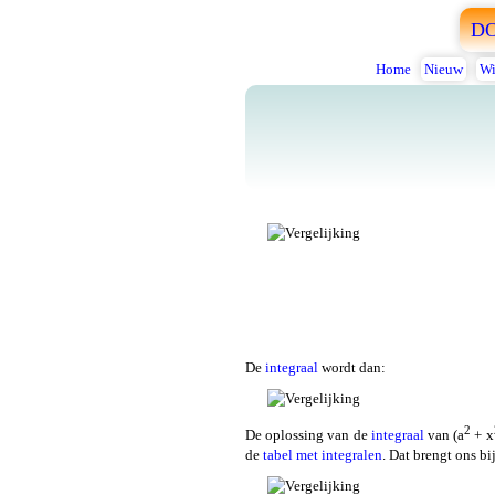
D
Home
Nieuw
Wi
De
integraal
wordt dan:
2
De oplossing van de
integraal
van (a
+ x
de
tabel met integralen
. Dat brengt ons bij