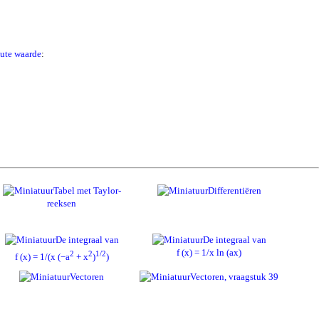
ute waarde
:
Tabel met Taylor-
Differentiëren
reeksen
De integraal van
De integraal van
f (x) = 1/x ln (ax)
2
2
1/2
f (x) = 1/(x (−a
+ x
)
)
Vectoren
Vectoren, vraagstuk 39