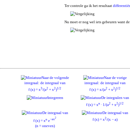
Ter controle ga ik het resultaat
differentië
Nu moet er nog wel iets gebeuren want d
Naar de volgende
Naar de vorige
integraal: de integraal van
integraal: de integraal van
3
2
2
1/2
2
2
1/2
f (x) = x
/(a
+ x
)
f (x) = x/(a
+ x
)
Integreren
De integralen van
n
2
2
1/2
f (x) = x
∙ 1/(a
+ x
)
De integraal van
De integraal van
2
2
f (x) = x
/(x − a)
n
−ax
f (x) = x
e
(n = oneven)