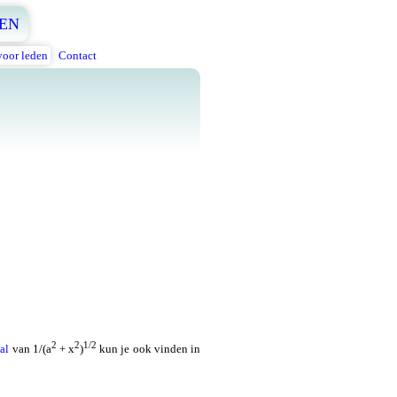
EN
voor leden
Contact
2
2
1/2
al
van 1/(a
+ x
)
kun je ook vinden in