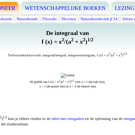
ONEER
WETENSCHAPPELIJKE BOEKEN
LEZING
skunde
Natuurkunde
Filosofie
Diversen
Natuurkundeclub β’24
Alleen 
De integraal van
2
2
2
1/2
f (x) = x
/(a
+ x
)
2
2
2
1/2
Trefwoorden/keywords: integraal/integral, integreren/integrate, f (x) = x
/(a
+ x
)
2
2
2
1/2
De grafiek van f (x) = x
/(a
+ x
)
voor a = 1 (de rode lijn),
a = 2 (de groene lijn) en a = 3 (de blauwe lijn)
2
1/2
)
kun je elders vinden in de
tabel met integralen
en de oplossing van de
integra
 dit eindresultaat: