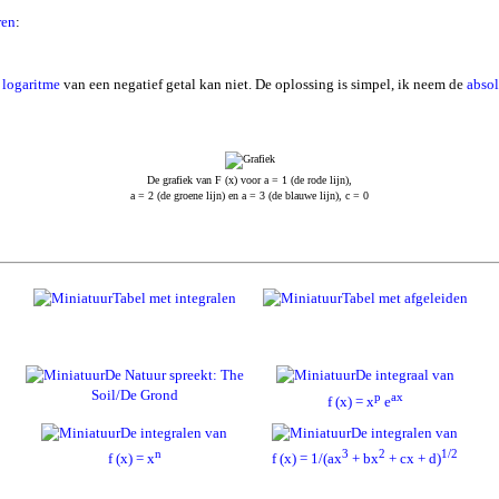
ren
:
e
logaritme
van een negatief getal kan niet. De oplossing is simpel, ik neem de
absol
De grafiek van F (x) voor a = 1 (de rode lijn),
a = 2 (de groene lijn) en a = 3 (de blauwe lijn), c = 0
Tabel met integralen
Tabel met afgeleiden
De Natuur spreekt: The
De integraal van
Soil/De Grond
p
ax
f (x) = x
e
De integralen van
De integralen van
n
3
2
1/2
f (x) = x
f (x) = 1/(ax
+ bx
+ cx + d)