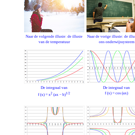
Naar de volgende illusie: de illusie
Naar de vorige illusie: de ill
van de temperatuur
ons onderwijssysteem
De integraal van
De integraal van
f (x) = cos (ax)
2
1/2
f (x) = x
(ax − b)