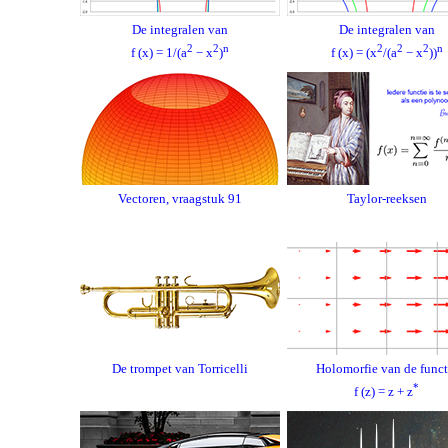
De integralen van
De integralen van
2
2
n
2
2
2
n
f (x) = 1/(a
− x
)
f (x) = (x
/(a
− x
))
Vectoren, vraagstuk 91
Taylor-reeksen
De trompet van Torricelli
Holomorfie van de funct
*
f (z) = z + z