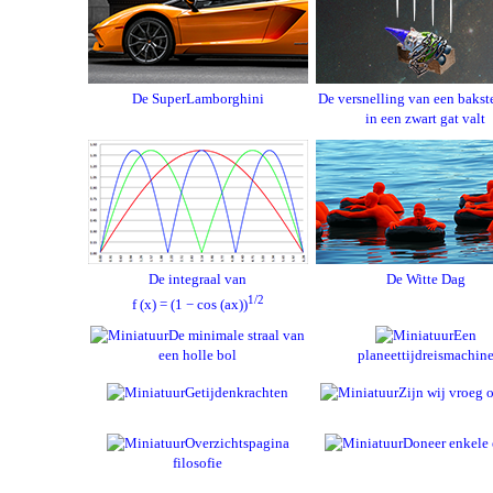
De SuperLamborghini
De versnelling van een bakst
in een zwart gat valt
De integraal van
De Witte Dag
1/2
f (x) = (1 − cos (ax))
De minimale straal van
Een
een holle bol
planeettijdreismachin
Getijdenkrachten
Zijn wij vroeg o
Overzichtspagina
Doneer enkele 
filosofie