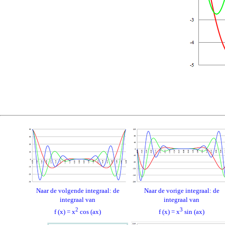
Naar de volgende integraal: de
Naar de vorige integraal: de
integraal van
integraal van
2
3
f (x) = x
cos (ax)
f (x) = x
sin (ax)