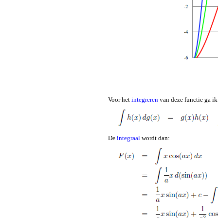
Voor het
integreren
van deze functie ga i
De
integraal
wordt dan: