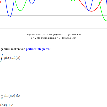
De grafiek van f (x) = x cos (ax) voor a = 1 (de rode lijn),
a = 2 (de groene lijn) en a = 3 (de blauwe lijn)
k gebruik maken van
partieel integreren
: