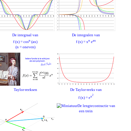
De integraal van
De integralen van
n
n
ax
f (x) = cos
(ax)
f (x) = x
e
(n = oneven)
Taylor-reeksen
De Taylor-reeks van
2
x
f (x) = e
De lengtecontractie van
een trein