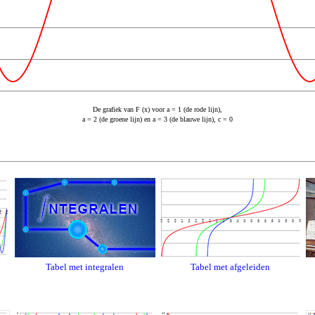
De grafiek van F (x) voor a = 1 (de rode lijn),
a = 2 (de groene lijn) en a = 3 (de blauwe lijn), c = 0
Tabel met integralen
Tabel met afgeleiden