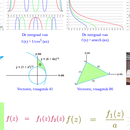
De integraal van
De integraal van
f (x) = arsech (ax)
5
f (x) = 1/cos
(ax)
Vectoren, vraagstuk 41
Vectoren, vraagstuk 86