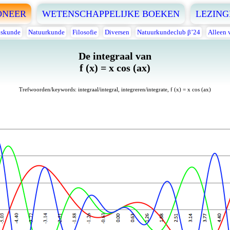
ONEER
WETENSCHAPPELIJKE BOEKEN
LEZING
skunde
Natuurkunde
Filosofie
Diversen
Natuurkundeclub β’24
Alleen 
De integraal van
f (x) = x cos (ax)
Trefwoorden/keywords: integraal/integral, integreren/integrate, f (x) = x cos (ax)