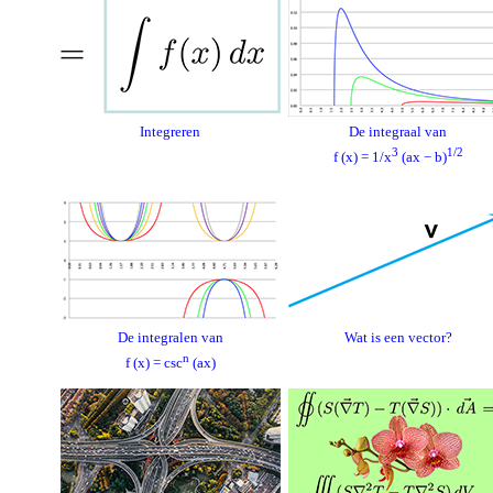
Integreren
De integraal van
3
1/2
f (x) = 1/x
(ax − b)
De integralen van
Wat is een vector?
n
f (x) = csc
(ax)