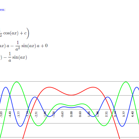
ren
: